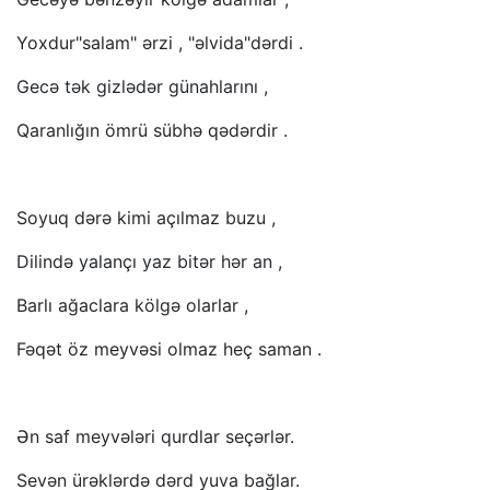
Yoxdur"salam" ərzi , "əlvida"dərdi .
Gecə tək gizlədər günahlarını ,
Qaranlığın ömrü sübhə qədərdir .
Soyuq dərə kimi açılmaz buzu ,
Dilində yalançı yaz bitər hər an ,
Barlı ağaclara kölgə olarlar ,
Fəqət öz meyvəsi olmaz heç saman .
Ən saf meyvələri qurdlar seçərlər.
Sevən ürəklərdə dərd yuva bağlar.