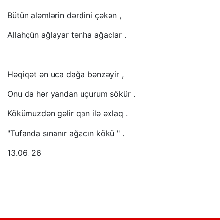
Bütün aləmlərin dərdini çəkən ,
Allahçün ağlayar tənha ağaclar .
Həqiqət ən uca dağa bənzəyir ,
Onu da hər yandan uçurum sökür .
Kökümuzdən gəlir qan ilə əxlaq .
"Tufanda sınanır ağacın kökü " .
13.06. 26