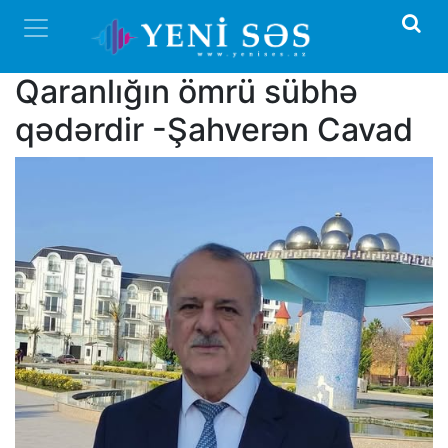
Qaranlığın ömrü sübhə
qədərdir -Şahverən Cavad