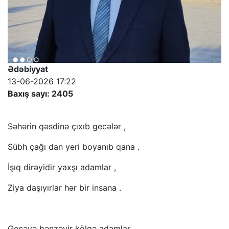
Ədəbiyyat
13-06-2026 17:22
Baxış sayı: 2405
Səhərin qəsdinə çıxıb gecələr ,
Sübh çağı dan yeri boyanıb qana .
İşıq dirəyidir yaxşı adamlar ,
Ziya daşıyırlar hər bir insana .
Gecəyə bənzəyir kölgə adamlar ,