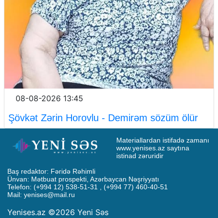
08-08-2026 13:45
Şövkət Zərin Horovlu - Demirəm sözüm ölür
Materiallardan istifadə zamanı 
www.yenises.az saytına 
istinad zəruridir
Baş redaktor: Fəridə Rəhimli

Ünvan: Mətbuat prospekti, Azərbaycan Nəşriyyatı

Telefon: (+994 12) 538-51-31 , (+994 77) 460-40-51

Mail: 
yenises@mail.ru
Yenises.az ©2026 Yeni Səs