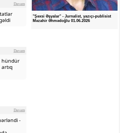
Davam
atlar
"Şəxsi Əşyalar" - Jurnalist, yazıçı-publisist
əldi
Məzahir Əhmədoğlu 01.06.2026
Davam
 hündür
 artıq
Davam
ərləndi -
nda