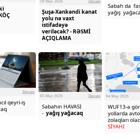
19 May 2026
Davam
Sabah da fas
ki
Şuşa-Xankəndi kanat
yağış yağac
"Neftçi" klubunun şikayəti rəd
 KÖÇ
yolu nə vaxt
istifadəyə
veriləcək? - RƏSMİ
AÇIQLAMA
Davam
05 May 2026
Davam
04 May 2026
cıl qeyri-iş
Sabahın HAVASI
WUF13-ə gör
caq
-
yağış yağacaq
yollarda avt
zolaqları olac
SİYAHI
SEVGİ VƏ MƏNƏVİ MƏSULİY