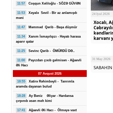
11:57
Coşqun Xəliloğlu - SÖZƏ GÜVƏN
11:53
Xəyalə Sevil - Bir az anlamışdı
24 Iyul 2026
məni
Xocalı, A
Cəbrayılı
11:47
Məmməd Qərib - Başa düşmür
kəndləri
11:34
Xanım İsmayılqızı - Həyatı harasa
karvanı y
aparır qatar
Saba
11:25
Sevinc Qərib - ÖMÜRDÜ DƏ..
31 May 2026
11:00
Payızdan çıxıb gəlmisən -
Ağaevli
Əli Hacı
SABAHIN
07 Avqust 2026
18:55
Xatirə Rəhimbəyli - Tanrımla
aramda dayanan bulud
18:28
Ay Bəniz Əliyar - Hardansa
çırpınıb əsən meh kimi
17:41
Ağaevli Əli Hacı -
Ölməyə vaxt