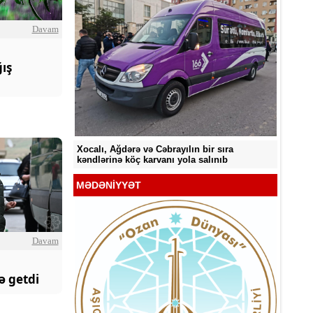
Davam
ış
Sabah 33° isti olacaq
Sabah 
ir sıra
alınıb
MƏDƏNİYYƏT
Davam
ə getdi