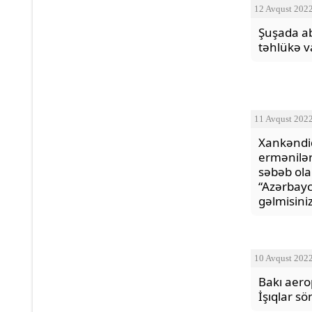
12 Avqust 202
Şuşada ab
təhlükə va
11 Avqust 202
Xankəndi
ermənilər
səbəb olan
“Azərbay
gəlmisiniz
10 Avqust 202
Bakı aer
İşıqlar s