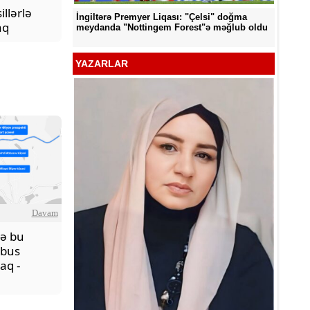
illərlə
İngiltərə Premyer Liqası: "Çelsi" doğma
aq
d edildi
"Neftçi
meydanda "Nottingem Forest"ə məğlub oldu
YAZARLAR
Davam
ə bu
obus
aq -
YƏT -