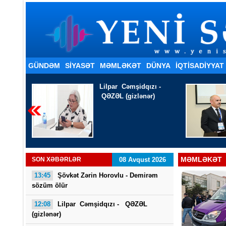
GÜNDƏM
SİYASƏT
MƏMLƏKƏT
DÜNYA
İQTISADIYYAT
ı -
Coşqun Xəliloğlu - SÖZƏ
)
GÜVƏN
MƏMLƏKƏT
SON XƏBƏRLƏR
08 Avqust 2026
13:45
Şövkət Zərin Horovlu - Demirəm
sözüm ölür
12:08
Lilpar Cəmşidqızı - QƏZƏL
(gizlənər)