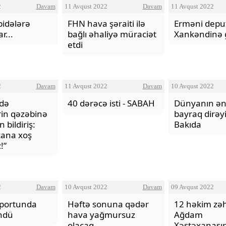
2
Davam
11 Avqust 2022
Davam
11 Avqust 2022
idələrə
FHN hava şəraiti ilə
Erməni deput
r...
bağlı əhaliyə müraciət
Xankəndinə g
etdi
2
Davam
11 Avqust 2022
Davam
10 Avqust 2022
də
40 dərəcə isti - SABAH
Dünyanın ən
in qəzəbinə
bayraq dirəyi
 bildiriş:
Bakıda
cana xoş
!”
2
Davam
10 Avqust 2022
Davam
09 Avqust 2022
oportunda
Həftə sonuna qədər
12 həkim zəh
öndü
hava yağmursuz
Ağdam
olacaq
Xəstəxanası