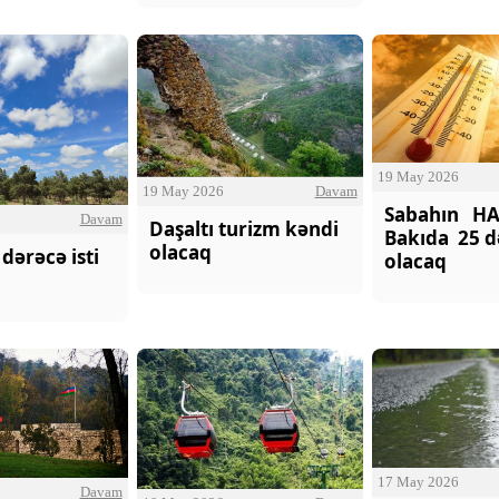
19 May 2026
19 May 2026
Davam
O Gözlərində - Zəka Vilayətoğlu
Sabahın HA
Davam
Daşaltı turizm kəndi
Bakıda 25 də
olacaq
dərəcə isti
olacaq
17 May 2026
Davam