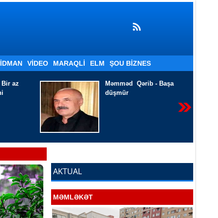
İDMAN
VIDEO
MARAQLI
ELM
ŞOU BIZNES
b - Başa
Xanım İsmayılqızı - Həyatı
harasa aparır qatar
AKTUAL
MƏMLƏKƏT