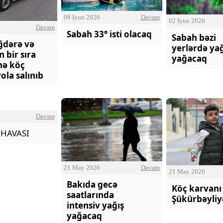
09 Iyun 2026
Davam
02 Iyun 2026
Davam
Sabah 33° isti olacaq
Sabah bəzi
ğdərə və
yerlərdə yağ
n bir sıra
yağacaq
nə köç
ola salınıb
h bəzi yerlərdə yağış yağacaq
Xocalı, Ağdərə və Cəbrayılın b
kəndlərinə köç karvanı yola s
Davam
 HAVASI
21 May 2026
Davam
21 May 2026
Bakıda gecə
Köç karvanı
saatlarında
Şükürbəyliy
intensiv yağış
yağacaq