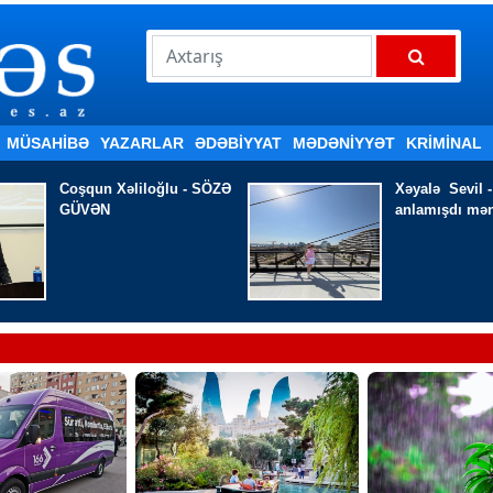
MÜSAHİBƏ
YAZARLAR
ƏDƏBIYYAT
MƏDƏNİYYƏT
KRİMİNAL
Xəyalə Sevil - Bir az
Məmməd Qəri
anlamışdı məni
düşmür