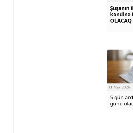
Şuşanın i
kəndinə
OLACAQ
11 May 2026
5 gün ardı
günü ola