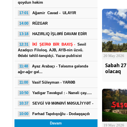
qoydun həkim
17:01
Ağamir Cavad - ULAYIR
14:00
RÜZGAR
13:18
HAZIRLIQ İŞLƏRİ DAVAM EDİR
12:31
İKİ ŞEİRƏ BİR BAXIŞ -
Sevil
Azadqızı Filoloq. AJB, AYB-nin üzvü.
20 May 2026
Ədəbi təhlil-tənqidçi. Yazar-publisist
Sabah 27 
11:48
Ayaz Arabaçı - Tələsmə gələndə
olacaq
ağır-ağır gəl...
11:00
Vasif Süleyman - YARƏB
10:50
Yadigar Təvəkgul : -
Nanəli çay.....
10:37
SEVGİ VƏ MƏNƏVİ MƏSULİYYƏT -
10:00
Fərhad Tapdıqoğlu - Dodaqqaçdı
Davam
19 May 2026