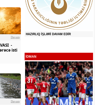
HAZIRLIQ İŞLƏRİ DAVAM EDİR
Davam
VASI -
Sevən Ürə
rəcə isti
İDMAN
Davam