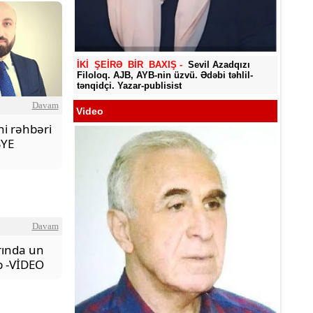
Yadigar
İKİ ŞEİRƏ BİR BAXIŞ -
Sevil Azadqızı
Filoloq. AJB, AYB-nin üzvü. Ədəbi təhlil-
tənqidçi. Yazar-publisist
Davam
Video
ni rəhbəri
SYE
Davam
rında un
ıb -VİDEO