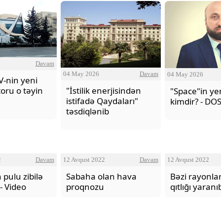
Davam
04 May 2026
Davam
04 May 2026
V-nin yeni
toru o təyin
"İstilik enerjisindən
"Space"in ye
istifadə Qaydaları"
kimdir? - DO
təsdiqlənib
2
Davam
12 Avqust 2022
Davam
12 Avqust 2022
 pulu zibilə
Sabaha olan hava
Bəzi rayonla
 - Video
proqnozu
qıtlığı yaran