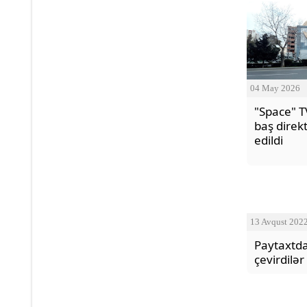
04 May 2026
"Space" T
baş direk
edildi
13 Avqust 202
Paytaxtda
çevirdilər