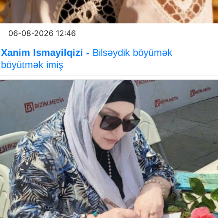
06-08-2026 12:46
Xanim Ismayilqizi -
Bilsəydik böyümək
böyütmək imiş