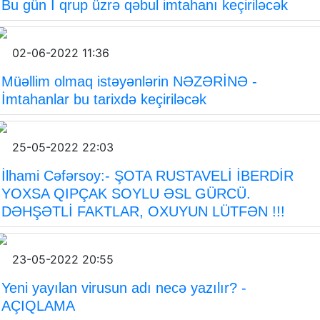
Bu gün I qrup üzrə qəbul imtahanı keçiriləcək
02-06-2022 11:36
Müəllim olmaq istəyənlərin NƏZƏRİNƏ -
İmtahanlar bu tarixdə keçiriləcək
25-05-2022 22:03
İlhami Cəfərsoy:- ŞOTA RUSTAVELİ İBERDİR
YOXSA QIPÇAK SOYLU ƏSL GÜRCÜ.
DƏHŞƏTLİ FAKTLAR, OXUYUN LÜTFƏN !!!
23-05-2022 20:55
Yeni yayılan virusun adı necə yazılır? -
AÇIQLAMA