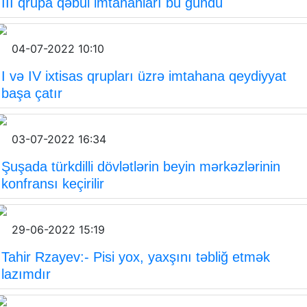
III qrupa qəbul imtahanları bu gündü
04-07-2022 10:10
I və IV ixtisas qrupları üzrə imtahana qeydiyyat
başa çatır
03-07-2022 16:34
Şuşada türkdilli dövlətlərin beyin mərkəzlərinin
konfransı keçirilir
29-06-2022 15:19
Tahir Rzayev:- Pisi yox, yaxşını təbliğ etmək
lazımdır