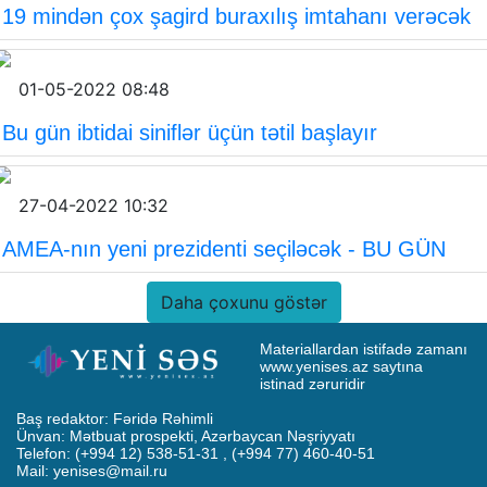
19 mindən çox şagird buraxılış imtahanı verəcək
01-05-2022 08:48
Bu gün ibtidai siniflər üçün tətil başlayır
27-04-2022 10:32
AMEA-nın yeni prezidenti seçiləcək - BU GÜN
Daha çoxunu göstər
Materiallardan istifadə zamanı 
www.yenises.az saytına 
istinad zəruridir
Baş redaktor: Fəridə Rəhimli

Ünvan: Mətbuat prospekti, Azərbaycan Nəşriyyatı

Telefon: (+994 12) 538-51-31 , (+994 77) 460-40-51

Mail: 
yenises@mail.ru