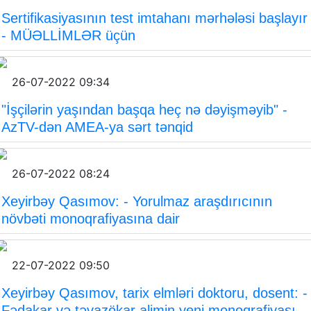
Sertifikasiyasının test imtahanı mərhələsi başlayır
- MÜƏLLİMLƏR üçün
26-07-2022 09:34
"İşçilərin yaşından başqa heç nə dəyişməyib" -
AzTV-dən AMEA-ya sərt tənqid
26-07-2022 08:24
Xeyirbəy Qasımov: - Yorulmaz araşdırıcının
növbəti monoqrafiyasına dair
22-07-2022 09:50
Xeyirbəy Qasımov, tarix elmləri doktoru, dosent: -
Fədakar və təvazökar alimin yeni monoqrafiyası