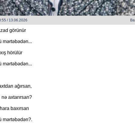
:55 / 13.06.2026
Ba
zad görünür
 mərtəbədən...
axış hörülür
Sevən Ür
Səni Qəlbimdən Çıxarım Necə - Zəka
 mərtəbədən...
Vilayətoğlu
axtdan ağırsan,
 nə axtarırsan?
hara baxırsan
ü mərtəbədən?.