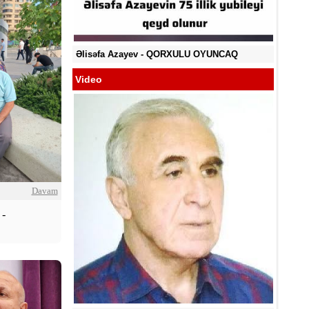
YA BİLMİR?
Əlisəfa Azayev -
QORXULU OYUNCAQ
Video
Davam
-