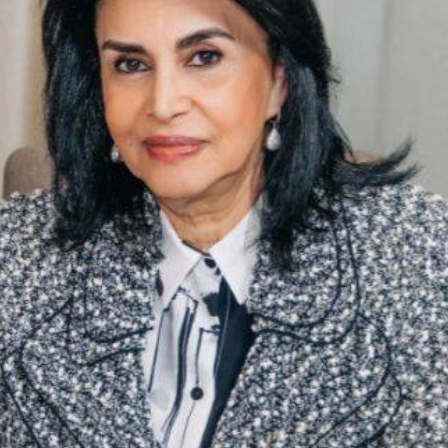
h bəzi yerlərdə yağış yağacaq
Xocalı, Ağdərə və Cəbrayılın b
kəndlərinə köç karvanı yola s