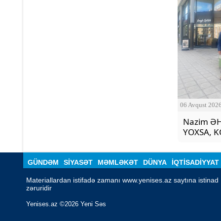
06 Avqust 202
Nazim ƏH
YOXSA, 
GÜNDƏM
SİYASƏT
MƏMLƏKƏT
DÜNYA
İQTISADIYYAT
Materiallardan istifadə zamanı www.yenises.az saytına istinad 
zəruridir
Yenises.az ©2026 Yeni Səs