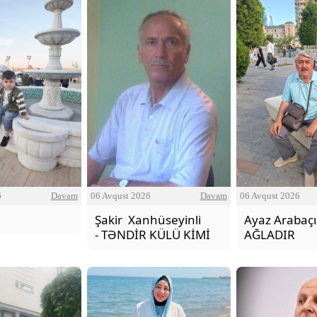
İNSAN NİYƏ SEVGİSİZ YAŞA
06 Avqust 2026
6
Davam
06 Avqust 2026
Davam
Ayaz Arabaçı 
Şakir Xanhüseyinli
AĞLADIR
- TƏNDİR KÜLÜ KİMİ