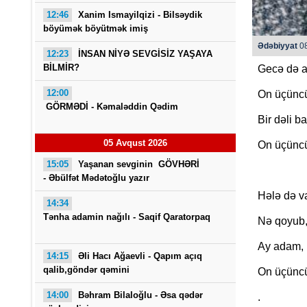
12:46
Xanim Ismayilqizi -
Bilsəydik
böyümək böyütmək imiş
Ədəbiyyat
08
12:23
İNSAN NİYƏ SEVGİSİZ YAŞAYA
BİLMİR?
Gecə də a
12:00
On üçüncü
GÖRMƏDİ - Kəmaləddin Qədim
Bir dəli b
05 Avqust 2026
On üçüncü
15:05
Yaşanan sevginin GÖVHƏRİ
- Əbülfət Mədətoğlu yazır
Hələ də v
14:34
Tənha adamin nağılı -
Saqif Qaratorpaq
Nə qoyub,
Ay adam, 
14:15
Əli Hacı Ağaevli -
Qapım açıq
qalib,göndər qəmini
On üçünc
14:00
Bəhram Bilaloğlu - Əsa qədər
.