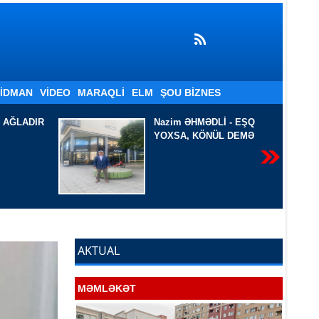
İDMAN
VIDEO
MARAQLI
ELM
ŞOU BIZNES
Lİ - EŞQ
QARA DƏNİZ SAHİLİNDƏ
ÜL DEMƏ
AKTUAL
MƏMLƏKƏT