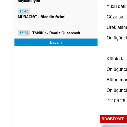
söykəndiyim
Yuxu qatıl
13:45
Gözə satı
MÜRACİƏT -
Ələddin Əzimli
Ürək atıl
13:34
Tökülür -
Ramiz Qusarçaylı
On üçüncü
Davam
Külək də ə
On üçüncü
Bütün mər
On üçüncü
12.06.26
ƏDƏBIYYAT