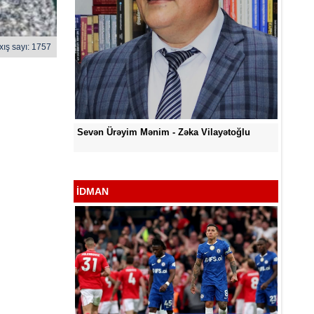
xış sayı: 1757
O Gözlərində - Zəka Vilayətoğlu
əyim Mənim - Zəka Vilayətoğlu
İDMAN