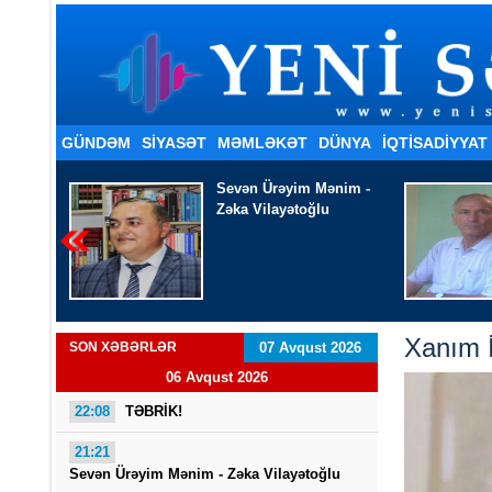
GÜNDƏM
SİYASƏT
MƏMLƏKƏT
DÜNYA
İQTISADIYYAT
nim -
Şakir Xanhüseyinli
- TƏNDİR KÜLÜ KİMİ
Xanım İ
SON XƏBƏRLƏR
07 Avqust 2026
06 Avqust 2026
22:08
TƏBRİK!
21:21
Sevən Ürəyim Mənim - Zəka Vilayətoğlu