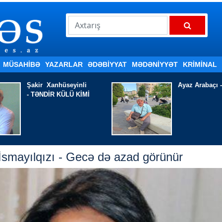
MÜSAHİBƏ
YAZARLAR
ƏDƏBIYYAT
MƏDƏNİYYƏT
KRİMİNAL
Ayaz Arabaçı - AĞLADIR
Nazim ƏHMƏD
YOXSA, KÖN
smayılqızı - Gecə də azad görünür