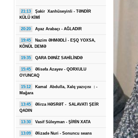
21:13
Şakir Xanhüseyinli - TƏNDİR
KÜLÜ KİMİ
20:20
Ayaz Arabaçı - AĞLADIR
19:45
Nazim ƏHMƏDLİ - EŞQ YOXSA,
KÖNÜL DEMƏ
19:35
QARA DƏNİZ SAHİLİNDƏ
Saba
15:45
Əlisəfa Azayev -
QORXULU
OYUNCAQ
15:12
Kamal Abdulla, Xalq yazıçısı : -
Mağara
13:45
Əlirza HƏSRƏT - SALAVATI ŞEİR
QADIN
13:30
Vasif Süleyman - ŞİRİN XATA
13:09
Əlizadə Nuri
- Sonuncu seans