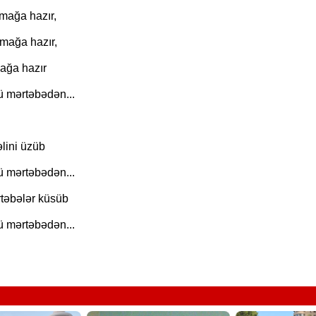
mağa hazır,
lmağa hazır,
"Neftçi" klubunun şikayəti rəd
mağa hazır
 mərtəbədən...
lini üzüb
 mərtəbədən...
təbələr küsüb
 mərtəbədən...