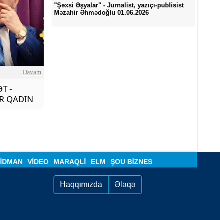
"Şəxsi Əşyalar" - Jurnalist, yazıçı-publisist
Məzahir Əhmədoğlu 01.06.2026
Davam
ƏT -
İR QADIN
İDMAN
VIDEO
MARAQLI
ELM
ŞOU BIZNES
Haqqımızda
Əlaqə