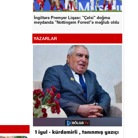
İngiltərə Premyer Liqası: "Çelsi" doğma
d edildi
"Neftçi
meydanda "Nottingem Forest"ə məğlub oldu
YAZARLAR
Kamal A