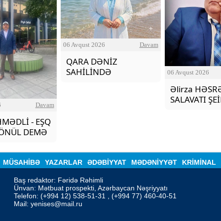
06 Avqust 2026
Davam
QARA DƏNİZ
SAHİLİNDƏ
06 Avqust 2026
Əlirza HƏSR
SALAVATI ŞE
6
Davam
MƏDLİ - EŞQ
KÖNÜL DEMƏ
MÜSAHİBƏ
YAZARLAR
ƏDƏBIYYAT
MƏDƏNİYYƏT
KRİMİNAL
Baş redaktor: Fəridə Rəhimli

Ünvan: Mətbuat prospekti, Azərbaycan Nəşriyyatı

Telefon: (+994 12) 538-51-31 , (+994 77) 460-40-51

Mail: 
yenises@mail.ru