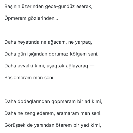
Başının üzərindən gecə-gündüz əsərək,
Öpmərəm gözlərindən...
Daha həyatında nə ağacam, nə yarpaq,
Daha gün işığından qorumaz kölgəm səni.
Daha əvvəlki kimi, uşaqtək ağlayaraq —
Səsləmərəm mən səni…
Daha dodaqlarından qopmaram bir ad kimi,
Daha nə zəng edərəm, aramaram mən səni.
Görüşsək də yanından ötərəm bir yad kimi,