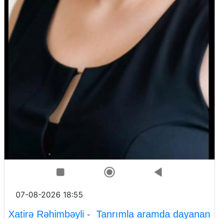
07-08-2026 18:55
Xatirə Rəhimbəyli - Tanrımla aramda dayanan