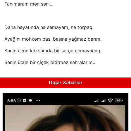
Tanımaram mən səni…
Daha həyatında nə səmayam, nə torpaq,
Ayağını möhkəm bas, başına yağmaz qarım.
Sənin üçün köksümdə bir sərçə uçmayacaq,
Sənin üçün bir çiçək bitirməz səhralarım..
Digər Xəbərlər