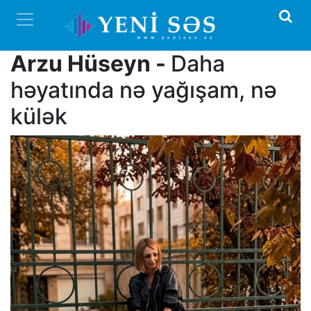
Arzu Hüseyn -
Daha
həyatında nə yağışam, nə
külək