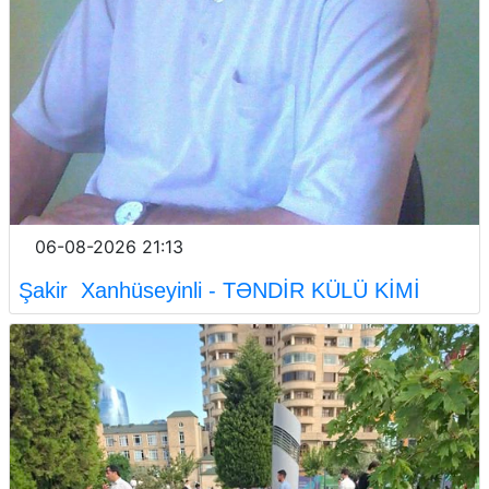
06-08-2026 21:13
Şakir Xanhüseyinli - TƏNDİR KÜLÜ KİMİ