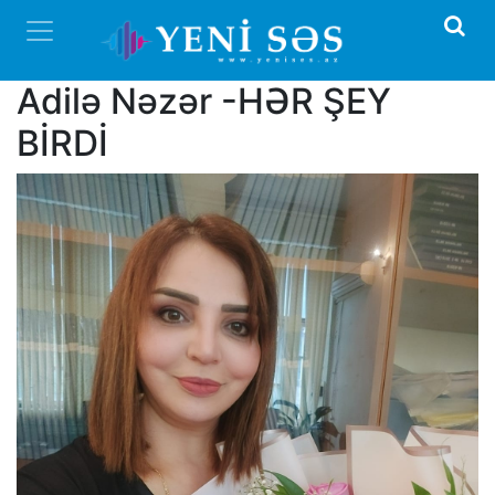
Adilə Nəzər -HƏR ŞEY
BİRDİ