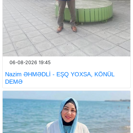
06-08-2026 19:45
Nazim ƏHMƏDLİ - EŞQ YOXSA, KÖNÜL
DEMƏ