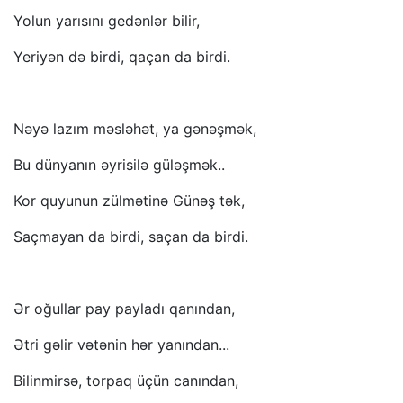
Yolun yarısını gedənlər bilir,
Yeriyən də birdi, qaçan da birdi.
Nəyə lazım məsləhət, ya gənəşmək,
Bu dünyanın əyrisilə güləşmək..
Kor quyunun zülmətinə Günəş tək,
Saçmayan da birdi, saçan da birdi.
Ər oğullar pay payladı qanından,
Ətri gəlir vətənin hər yanından...
Bilinmirsə, torpaq üçün canından,