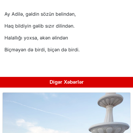
Ay Adilə, gəldin sözün belindən,
Haq bildiyin gəlib sızır dilindən.
Halallığı yoxsa, əkən əlindən
Biçməyən də birdi, biçən də birdi.
Digər Xəbərlər