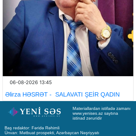
06-08-2026 13:45
Əlirza HƏSRƏT - SALAVATI ŞEİR QADIN
Materiallardan istifadə zamanı 
www.yenises.az saytına 
istinad zəruridir
Baş redaktor: Fəridə Rəhimli

Ünvan: Mətbuat prospekti, Azərbaycan Nəşriyyatı
