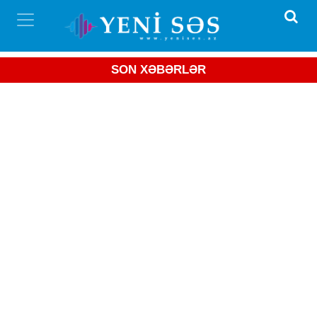
SON XƏBƏRLƏR