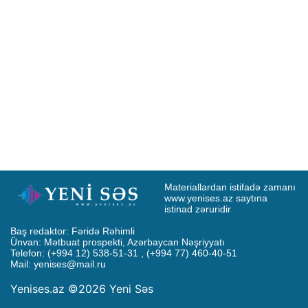
Materiallardan istifadə zamanı 
www.yenises.az saytına 
istinad zəruridir
Baş redaktor: Fəridə Rəhimli

Ünvan: Mətbuat prospekti, Azərbaycan Nəşriyyatı

Telefon: (+994 12) 538-51-31 , (+994 77) 460-40-51

Mail: 
yenises@mail.ru
Yenises.az ©2026 Yeni Səs