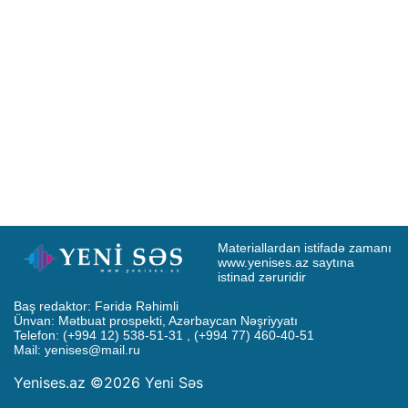
Materiallardan istifadə zamanı 
www.yenises.az saytına 
istinad zəruridir
Baş redaktor: Fəridə Rəhimli

Ünvan: Mətbuat prospekti, Azərbaycan Nəşriyyatı

Telefon: (+994 12) 538-51-31 , (+994 77) 460-40-51

Mail: 
yenises@mail.ru
Yenises.az ©2026 Yeni Səs