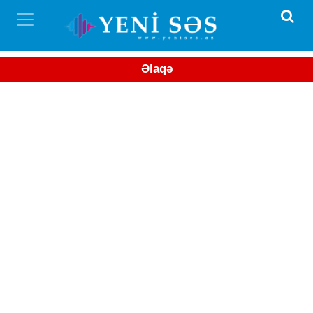
Əlaqə
Baş redaktor: Fəridə Rəhimli

Ünvan: Mətbuat prospekti, Azərbaycan Nəşriyyatı

Telefon: (+994 12) 538-51-31 , (+994 77) 460-40-51

Mail: 
yenises@mail.ru