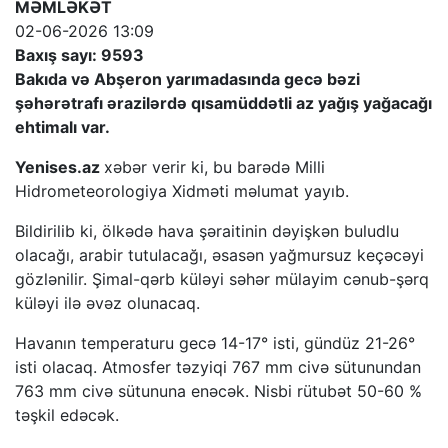
MƏMLƏKƏT
02-06-2026 13:09
Baxış sayı: 9593
Bakıda və Abşeron yarımadasında gecə bəzi
şəhərətrafı ərazilərdə qısamüddətli az yağış yağacağı
ehtimalı var.
Yenises.az
xəbər verir ki, bu barədə Milli
Hidrometeorologiya Xidməti məlumat yayıb.
Bildirilib ki, ölkədə hava şəraitinin dəyişkən buludlu
olacağı, arabir tutulacağı, əsasən yağmursuz keçəcəyi
gözlənilir. Şimal-qərb küləyi səhər mülayim cənub-şərq
küləyi ilə əvəz olunacaq.
Havanın temperaturu gecə 14-17° isti, gündüz 21-26°
isti olacaq. Atmosfer təzyiqi 767 mm civə sütunundan
763 mm civə sütununa enəcək. Nisbi rütubət 50-60 %
təşkil edəcək.