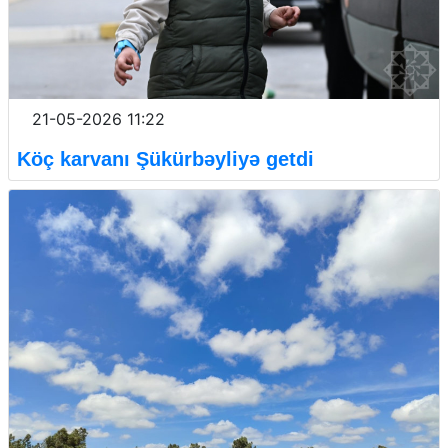
21-05-2026 11:22
Köç karvanı Şükürbəyliyə getdi