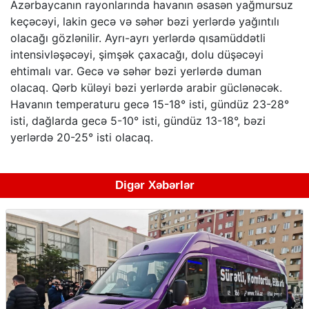
Azərbaycanın rayonlarında havanın əsasən yağmursuz
keçəcəyi, lakin gecə və səhər bəzi yerlərdə yağıntılı
olacağı gözlənilir. Ayrı-ayrı yerlərdə qısamüddətli
intensivləşəcəyi, şimşək çaxacağı, dolu düşəcəyi
ehtimalı var. Gecə və səhər bəzi yerlərdə duman
olacaq. Qərb küləyi bəzi yerlərdə arabir güclənəcək.
Havanın temperaturu gecə 15-18° isti, gündüz 23-28°
isti, dağlarda gecə 5-10° isti, gündüz 13-18°, bəzi
yerlərdə 20-25° isti olacaq.
Digər Xəbərlər