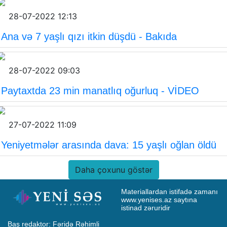
28-07-2022 12:13
Ana və 7 yaşlı qızı itkin düşdü - Bakıda
28-07-2022 09:03
Paytaxtda 23 min manatlıq oğurluq - VİDEO
27-07-2022 11:09
Yeniyetmələr arasında dava: 15 yaşlı oğlan öldü
Daha çoxunu göstər
Materiallardan istifadə zamanı 
www.yenises.az saytına 
istinad zəruridir
Baş redaktor: Fəridə Rəhimli
