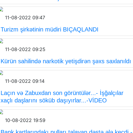
11-08-2022 09:47
Turizm şirkətinin müdiri BIÇAQLANDI
11-08-2022 09:25
Kürün sahilində narkotik yetişdirən şəxs saxlanıldı
11-08-2022 09:14
Laçın və Zabuxdan son görüntülər...- İşğalçılar
xaçlı daşlarını söküb daşıyırlar...-VİDEO
10-08-2022 19:59
Bank kartlarındakı pulları talayan dəstə ələ keçdi -