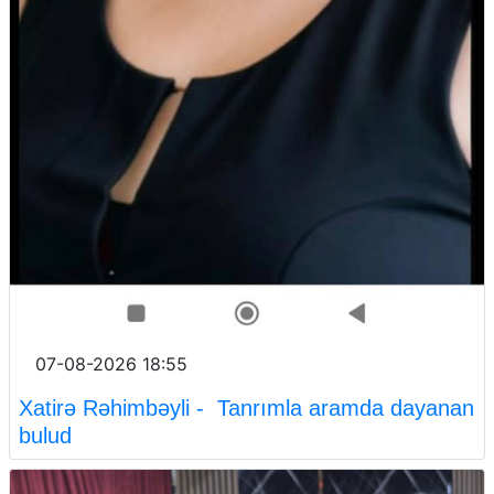
07-08-2026 18:55
Xatirə Rəhimbəyli - Tanrımla aramda dayanan
bulud