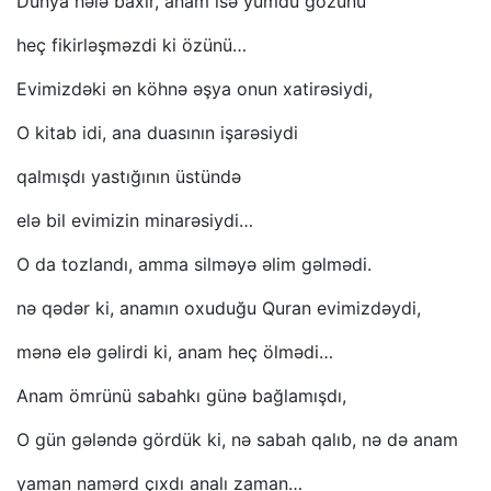
Dünya hələ baxır, anam isə yumdu gözünü
heç fikirləşməzdi ki özünü…
Evimizdəki ən köhnə əşya onun xatirəsiydi,
O kitab idi, ana duasının işarəsiydi
qalmışdı yastığının üstündə
elə bil evimizin minarəsiydi…
O da tozlandı, amma silməyə əlim gəlmədi.
nə qədər ki, anamın oxuduğu Quran evimizdəydi,
mənə elə gəlirdi ki, anam heç ölmədi…
Anam ömrünü sabahkı günə bağlamışdı,
O gün gələndə gördük ki, nə sabah qalıb, nə də anam
yaman namərd çıxdı analı zaman…