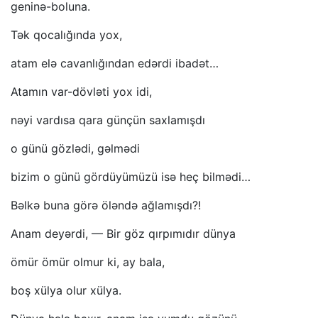
geninə-boluna.
Tək qocalığında yox,
atam elə cavanlığından edərdi ibadət…
Atamın var-dövləti yox idi,
nəyi vardısa qara günçün saxlamışdı
o günü gözlədi, gəlmədi
bizim o günü gördüyümüzü isə heç bilmədi…
Bəlkə buna görə öləndə ağlamışdı?!
Anam deyərdi, — Bir göz qırpımıdır dünya
ömür ömür olmur ki, ay bala,
boş xülya olur xülya.