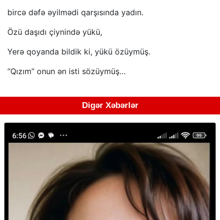
bircə dəfə əyilmədi qarşısında yadın.
Özü daşıdı çiynində yükü,
Yerə qoyanda bildik ki, yükü özüymüş.
“Qızım” onun ən isti sözüymüş…
Digər Xəbərlər