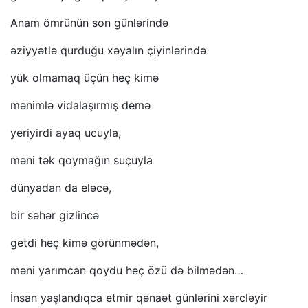
Anam ömrünün son günlərində
əziyyətlə qurduğu xəyalın çiyinlərində
yük olmamaq üçün heç kimə
mənimlə vidalaşırmış demə
yeriyirdi ayaq ucuyla,
məni tək qoymağın suçuyla
dünyadan da eləcə,
bir səhər gizlincə
getdi heç kimə görünmədən,
məni yarımcan qoydu heç özü də bilmədən…
İnsan yaşlandıqca etmir qənaət günlərini xərcləyir