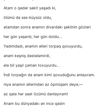
Atam o qədər sakit yaşadı ki,
ölümü də səs-küysüz oldu,
atamdan sonra anamın divardakı şəklinin gözləri
hər gün yaşardı, hər gün doldu…
Yadımdadı, anamın əlləri torpaq qoxuyurdu,
anam keşniş dəstələmirdi,
elə bil yaşıl çəmən toxuyurdu…
İndi torpağın da anam kimi qoxuduğunu anlayıram.
niyə anamın əllərindən az öpmüşəm deyə,—
az qala hər saat özümü danlayıram!
Anam bu dünyadakı ən incə qadın