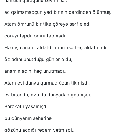
hansısa qaragünü sevirmiş…
ac qalmamaqçün yad birinin dərdindən ölürmüş.
Atam ömrünü bir tikə çörəyə sərf elədi
çörəyi tapdı, ömrü tapmadı.
Həmişə anamı aldatdı, məni isə heç aldatmadı,
öz adını unutduğu günlər oldu,
anamın adını heç unutmadı…
Atam evi dünya qurmaq üçün tikmişdi,
ev bitəndə, özü də dünyadan getmişdi…
Bərəkətli yaşamışdı,
bu dünyanın səhərinə
gözünü açdığı rəqəm yetmişdi…