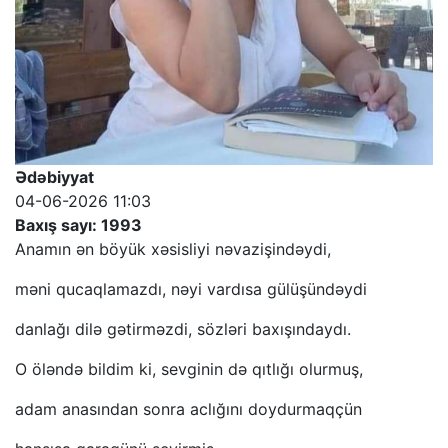
Ədəbiyyat
04-06-2026 11:03
Baxış sayı: 1993
Anamın ən böyük xəsisliyi nəvazişindəydi,
məni qucaqlamazdı, nəyi vardısa gülüşündəydi
danlağı dilə gətirməzdi, sözləri baxışındaydı.
O öləndə bildim ki, sevginin də qıtlığı olurmuş,
adam anasından sonra aclığını doydurmaqçün