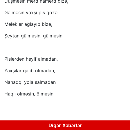
Düşməsin mərd namərd dizə,
Gəlməsin yaxşı pis gözə.
Mələklər ağlayıb bizə,
Şeytan gülməsin, gülməsin.
Pislərdən heyif almadan,
Yaxşılar qalib olmadan,
Nahaqqı yola salmadan
Haqlı ölməsin, ölməsin.
Digər Xəbərlər