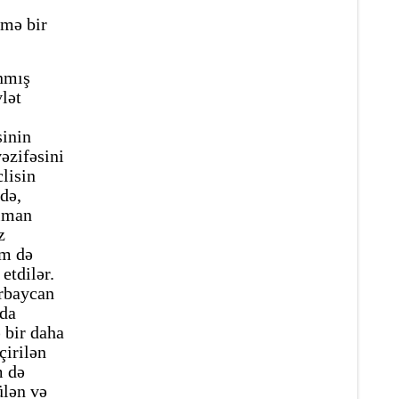
imə bir
nmış
lət
inin
əzifəsini
lisin
də,
alman
z
əm də
etdilər.
ərbaycan
ida
 bir daha
çirilən
m də
ülən və