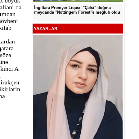
ox böyük
aliəni də
İngiltərə Premyer Liqası: "Çelsi" doğma
d edildi
"Neftçi
meydanda "Nottingem Forest"ə məğlub oldu
rımdan
növbəni
kitab
YAZARLAR
lardan
qatara
 sözə
nünə
ikinci A
a
tirakçısı
kirlərin
ma
YƏT -