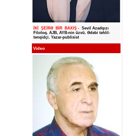
Yadigar
İKİ ŞEİRƏ BİR BAXIŞ -
Sevil Azadqızı
Filoloq. AJB, AYB-nin üzvü. Ədəbi təhlil-
tənqidçi. Yazar-publisist
Video