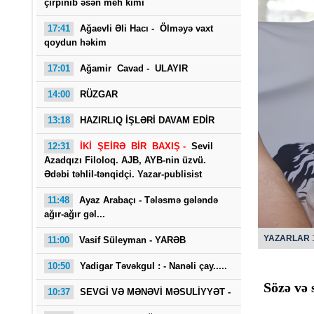
çırpınıb əsən meh kimi
17:41
Ağaevli Əli Hacı -
Ölməyə vaxt
qoydun həkim
17:01
Ağamir Cavad - ULAYIR
14:00
RÜZGAR
13:18
HAZIRLIQ İŞLƏRİ DAVAM EDİR
Saba
12:31
İKİ ŞEİRƏ BİR BAXIŞ -
Sevil
Azadqızı Filoloq. AJB, AYB-nin üzvü.
Ədəbi təhlil-tənqidçi. Yazar-publisist
11:48
Ayaz Arabaçı - Tələsmə gələndə
ağır-ağır gəl...
YAZARLAR
1
11:00
Vasif Süleyman - YARƏB
10:50
Yadigar Təvəkgul : -
Nanəli çay.....
Sözə və 
10:37
SEVGİ VƏ MƏNƏVİ MƏSULİYYƏT -