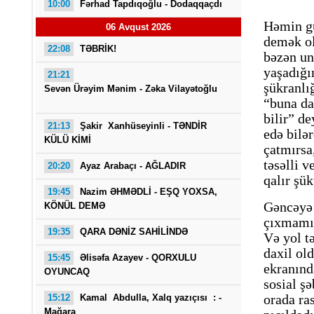
10:00
Fərhad Tapdıqoğlu - Dodaqqaçdı
Həmin gü
06 Avqust 2026
demək ol
22:08
TƏBRİK!
bəzən un
yaşadığı
21:21
şükranlı
Sevən Ürəyim Mənim - Zəka Vilayətoğlu
“buna da
bilir” d
O Gö
21:13
Şakir Xanhüseyinli - TƏNDİR
edə bilər
KÜLÜ KİMİ
çatmırsa
təsəlli v
20:20
Ayaz Arabaçı - AĞLADIR
qalır şük
19:45
Nazim ƏHMƏDLİ - EŞQ YOXSA,
Gəncəyə 
KÖNÜL DEMƏ
çıxmamış
19:35
QARA DƏNİZ SAHİLİNDƏ
Və yol t
daxil ol
15:45
Əlisəfa Azayev -
QORXULU
ekranınd
OYUNCAQ
sosial ş
orada ra
15:12
Kamal Abdulla, Xalq yazıçısı : -
Mağara