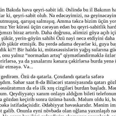
n Bakıda hava qeyri-sabit idi. Əslində bu il Bakının h
ar ki, qeyri-sabit olub. Nə edəcəyimizi, nə geyinəcəyi
utmuşuq, qarışıq salmışıq. Amma təkcə bizim üçün yo
mız Yer kürəsi üçün cərəyan edən bu qeyri-sabitlik har
ğımızı biraz artırıb. Daha doğrusu, əlimizi göyə açıb i
 şükür, yerin-göyün sahibi Özü nəyi necə etdiyini daha
HAZIRLIQ İŞLƏRİ DAVAM ED
eyib şükür etmişik. Bu yerdə adama deyərlər ki, guya ba
zlərində - Zəka Vilayətoğlu
dik ki?! Bir halda ki, mütəxəssislərin yağış sularına gü
, onu yalnız “normadan artıq” qiymətləndirməklə özlər
erirlərsə, ya da yaxalarını kənara çəkirlərsə burda yenə
ür etməyə. Və...
gedirəm. Özü də qatarla. Çoxdandı qatarla səfərə
dım. Səhər saat 8-də Biləcəri stansiyasında qatarı göz
əəssüratımın da elə ilk xoş cizgiləri burdan başladı. Mə
dum. Qeydiyyatçı xanım onlayn aldığım bileti telefonu
a gözdən keçirib sonra üzümə baxdı. Məlum oldu ki, b
əbəkə istifadəçisidir. Ədəbiyyat həvəskarıdır. Mənim i
st gəlib. Onunla eyni növbədə olan oğlana yaxınlaşıb nə