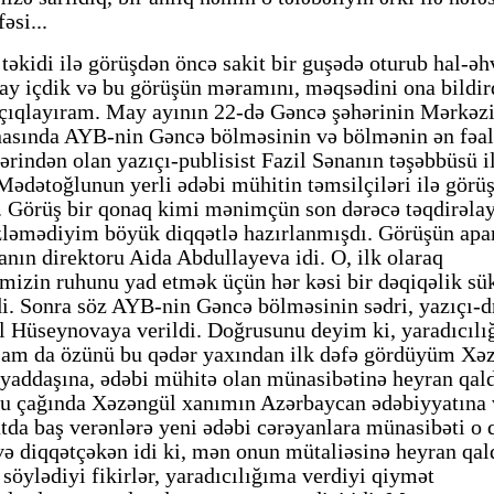
əsi...
 təkidi ilə görüşdən öncə sakit bir guşədə oturub hal-əh
çay içdik və bu görüşün məramını, məqsədini ona bildir
açıqlayıram. May ayının 22-də Gəncə şəhərinin Mərkəz
asında AYB-nin Gəncə bölməsinin və bölmənin ən fəal
ərindən olan yazıçı-publisist Fazil Sənanın təşəbbüsü i
Mədətoğlunun yerli ədəbi mühitin təmsilçiləri ilə görü
i. Görüş bir qonaq kimi mənimçün son dərəcə təqdirəlay
zləmədiyim böyük diqqətlə hazırlanmışdı. Görüşün apar
anın direktoru Aida Abdullayeva idi. O, ilk olaraq
imizin ruhunu yad etmək üçün hər kəsi bir dəqiqəlik sü
di. Sonra söz AYB-nin Gəncə bölməsinin sədri, yazıçı-
 Hüseynovaya verildi. Doğrusunu deyim ki, yaradıcılı
sam da özünü bu qədər yaxından ilk dəfə gördüyüm Xə
yaddaşına, ədəbi mühitə olan münasibətinə heyran qal
 çağında Xəzəngül xanımın Azərbaycan ədəbiyyatına 
tda baş verənlərə yeni ədəbi cərəyanlara münasibəti o 
ə diqqətçəkən idi ki, mən onun mütaliəsinə heyran qa
söylədiyi fikirlər, yaradıcılığıma verdiyi qiymət