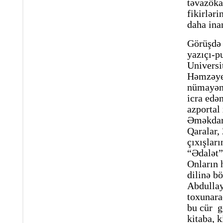
təvazöka
fikirlər
daha ina
Görüşdə 
yazıçı-p
Universi
Həmzəyev
nümayənd
icra edə
azportal
Əməkdar 
Qaralar,
çıxışlar
“Ədalət”
Onların 
dilinə b
Abdullay
toxunara
bu cür g
kitaba, 