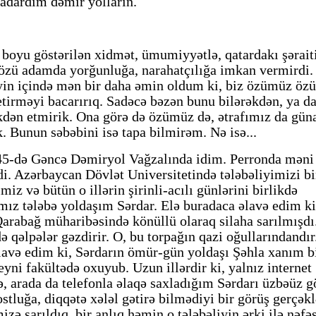
adardım dəmir yolların.
l boyu göstərilən xidmət, ümumiyyətlə, qatardakı şərait
özü adamda yorğunluğa, narahatçılığa imkan vermirdi.
yin içində mən bir daha əmin oldum ki, biz özümüz ö
etirməyi bacarırıq. Sadəcə bəzən bunu bilərəkdən, ya d
kdən etmirik. Ona görə də özümüz də, ətrafımız da gün
k. Bunun səbəbini isə tapa bilmirəm. Nə isə...
45-də Gəncə Dəmiryol Vağzalında idim. Perronda məni
di. Azərbaycan Dövlət Universitetində tələbəliyimizi bi
miz və bütün o illərin şirinli-acılı günlərini birlikdə
mız tələbə yoldaşım Sərdar. Elə buradaca əlavə edim ki
Qarabağ müharibəsində könüllü olaraq silaha sarılmışdı.
 qəlpələr gəzdirir. O, bu torpağın qazi oğullarındandır.
lavə edim ki, Sərdarın ömür-gün yoldaşı Şəhla xanım b
eyni fakültədə oxuyub. Uzun illərdir ki, yalnız internet
lə, arada da telefonla əlaqə saxladığım Sərdarı üzbəüz 
ostluğa, diqqətə xələl gətirə bilmədiyi bir görüş gerçəkl
izə sarıldıq, bir anlıq həmin o tələbəliyin ərki ilə nəfə