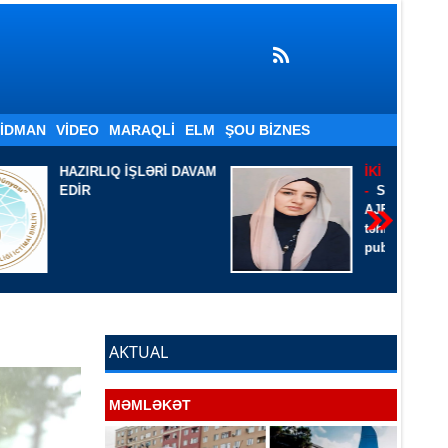
İDMAN
VIDEO
MARAQLI
ELM
ŞOU BIZNES
LƏRİ DAVAM
İKİ ŞEİRƏ BİR BAXIŞ
-
Sevil Azadqızı Filoloq.
AJB, AYB-nin üzvü. Ədəbi
təhlil-tənqidçi. Yazar-
publisist
AKTUAL
MƏMLƏKƏT