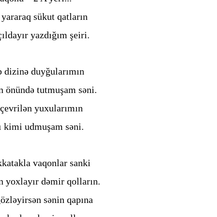
yararaq sükut qatların
ıldayır yazdığım şeiri.
 dizinə duyğularımın
 önündə tutmuşam səni.
çevrilən yuxularımın
ı kimi udmuşam səni.
kkatakla vaqonlar sanki
yoxlayır dəmir qolların.
özləyirsən sənin qapına