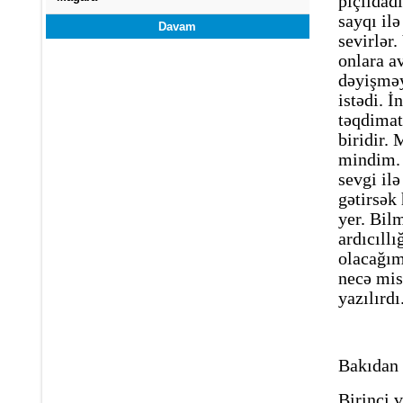
pıçıldad
sayqı il
Davam
sevirlər
onlara a
dəyişməy
istədi. İ
təqdimat
biridir.
mindim. 
sevgi il
gətirsək
yer. Bil
ardıcıllı
olacağım
necə mis
yazılırdı
Bakıdan 
Birinci v