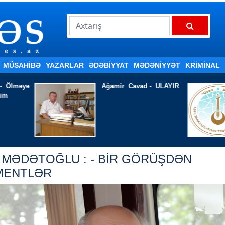
MÜSAHİBƏ
YAZARLAR
ƏDƏBIYYAT
MƏDƏNİYYƏT
KRİMİNAL
Ağamir Cavad - ULAYIR
HAZIRLIQ İŞ
EDİR
ət MƏDƏTOĞLU : - BİR GÖRÜŞDƏN
MENTLƏR