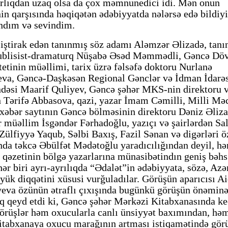
rlıqdan uzaq olsa da çox məmnunedici idi. Mən onun
inin qarşısında həqiqətən ədəbiyyatda nələrsə edə bildiy
ndım və sevindim.
iştirak edən tanınmış söz adamı Aləmzər Əlizadə, tanı
ublisist-dramaturq Nüşabə Əsəd Məmmədli, Gəncə Döv
tetinin müəllimi, tarix üzrə fəlsəfə doktoru Nurlanə
a, Gəncə-Daşkəsən Regional Gənclər və İdman İdarəs
əsi Maarif Quliyev, Gəncə şəhər MKS-nin direktoru v
n Tərifə Abbasova, qazi, yazar İmam Cəmilli, Milli Məc
 xəbər saytının Gəncə bölməsinin direktoru Dəniz Əliza
müəllim İsgəndər Fərhadoğlu, yazıçı və şairlərdən S
 Zülfiyyə Yaqub, Səlbi Baxış, Fazil Sənan və digərləri ö
ında təkcə Əbülfət Mədətoğlu yaradıcılığından deyil, h
 qəzetinin bölgə yazarlarına münasibətindın geniş bəhs 
hər biri ayrı-ayrılıqda “Ədalət”in ədəbiyyata, sözə, Az
öyük diqqətini xüsusi vurğuladılar. Görüşün aparıcısı A
eva özünün ətraflı çıxışında bugünkü görüşün önəminə
q qeyd etdi ki, Gəncə şəhər Mərkəzi Kitabxanasında ke
örüşlər həm oxucularla canlı ünsiyyət baxımından, hə
kitabxanaya oxucu marağının artması istiqamətində gör