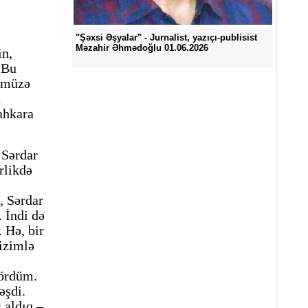
"Şəxsi Əşyalar" - Jurnalist, yazıçı-publisist
Məzahir Əhmədoğlu 01.06.2026
in,
 Bu
zümüzə
a
ahkara
 Sərdar
rlikdə
, Sərdar
 İndi də
 Hə, bir
izimlə
gördüm.
əşdi.
s aldıq –