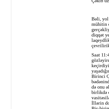
Çəkib uz
Bəli, yo
mühitin 
gerçəkli
diqqət y
laqeydli
çevriliri
Saat 11:
gözləyir
keçirdiyi
yaşadığı
Birinci 
bədənində
də onu ə
birlikdə 
vasitəsi
İllərin d
Bir-birim