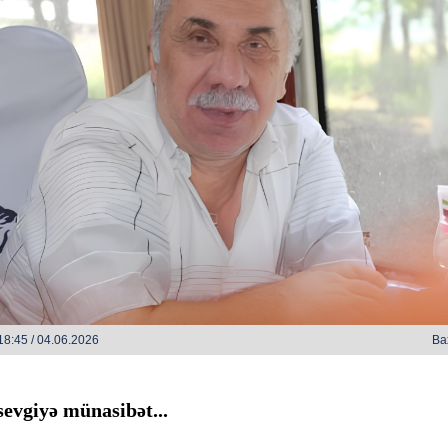
h bəzi yerlərdə yağış yağacaq
Xocalı, Ağdərə və Cəbrayılın b
kəndlərinə köç karvanı yola s
8:45 / 04.06.2026
Ba
sevgiyə münasibət...