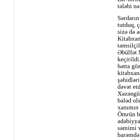
tələbi nəf
Sərdarın
tutduq, 
sizə də 
Kitabxan
təmsilçil
Əbülfət 
keçirild
hətta gö
kitabxan
şəhidlər
dəvət et
Xəzəngül
bələd ol
xanımın 
Ömrün bu
ədəbiyya
səmimi v
barəmdə 