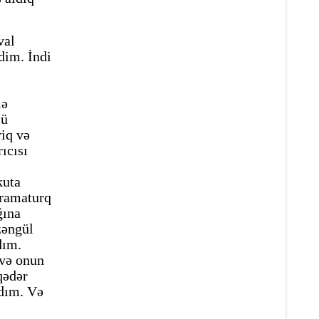
val
dim. İndi
i
lə
şü
iq və
ıcısı
kuta
dramaturq
ğına
zəngül
dım.
və onun
qədər
ldım. Və