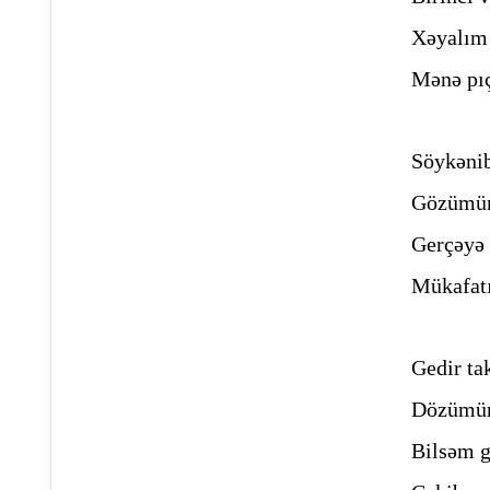
Xəyalım 
Mənə pıç
Söykənib
Gözümün
Gerçəyə 
Mükafat
Gedir ta
Dözümün 
Bilsəm g