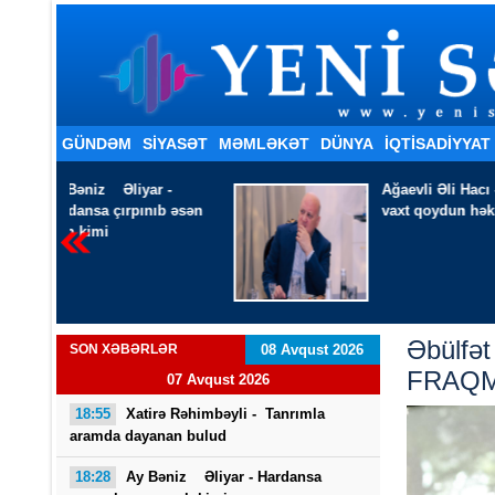
GÜNDƏM
SİYASƏT
MƏMLƏKƏT
DÜNYA
İQTISADIYYAT
 -
Ağaevli Əli Hacı -
Ölməyə
b əsən
vaxt qoydun həkim
Əbülf
SON XƏBƏRLƏR
08 Avqust 2026
FRAQ
07 Avqust 2026
18:55
Xatirə Rəhimbəyli - Tanrımla
aramda dayanan bulud
18:28
Ay Bəniz Əliyar - Hardansa