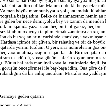
ı. Və sonra hər ikisi əyləşdiyim skamyaya yaxınlaşıb ç
ə özlərini təqdim etdilər. Məlum oldu ki, bu gənclər müt
"Neftçi" klubunun şikayəti rəd
. Və mən böyük məmnuniyyətlə yol çantamdakı kitabla
vtoqrafla bağışladım. Bəlkə də inanmazsınız həmin an 
ə gələn bir neçə dəmiryolçu bəy və xanım da məndən 
ndiki məqamda yazar üçün heç bir təbliğatsız, heç bir
sız kitabını oxucuya təqdim etmək zənnimcə ən xoş an
 Mən də bu xoş anların içərisində stansiyaya yaxınlaşan 
Hardasa içimdə bir güvən, bir rahatlıq və bir də böyük
ə qatarda yerimi tutdum. O yeri, sıra nömrələrini göz ö
 heç vaxt unutmayacağım rəqəmlər idi. Birinci qatarda 
mirəm təsadüfdü, yoxsa günün, səfərin xoş anlarının sır
ğı. Bütün hallarda mən indi xəyalla, xatirələrlə deyil, iş
 görüşün öncəgörməsi ilə baş-başa idim. Ona görə də fi
ralandığını da bir anlıq unutdum. Misralar isə yaddaşı
.
Gəncəyə gedən qatarın
SEVGİ VƏ MƏNƏVİ MƏSULİY
aqonu – 2 A yeri...