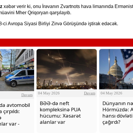
z
xəbər verir ki, onu İrəvanın Zvartnots hava limanında Ermənis
müavini Mher Qriqoryan qarşılayıb.
8-ci Avropa Siyasi Birliyi Zirvə Görüşündə iştirak edəcək.
h bəzi yerlərdə yağış yağacaq
Xocalı, Ağdərə və Cəbrayılın b
kəndlərinə köç karvanı yola s
04 May 2026
Davam
04 May 2026
Davam
BƏƏ-də neft
Dünyanın nə
da avtomobil
kompleksinə PUA
Hörmüzdə: A
 çırpıldı:
hücumu: Xəsarət
hansı dövlət
ə
alanlar var
çağırdı?
lar var -