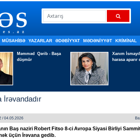
MÜSAHİBƏ
YAZARLAR
ƏDƏBIYYAT
MƏDƏNİYYƏT
KRİMİNAL
Xanım İsmayılqızı - Həyatı
Sevinc Qərib
harasa aparır qatar
DƏ..
a İrəvandadır
 / 04.05.2026
Ba
nın Baş naziri Robert Fitso 8-ci Avropa Siyasi Birliyi Sammi
tmək üçün İrəvana gedib.