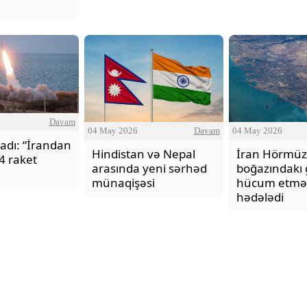
Davam
O Gözlərində - Zəka Vilayəto
04 May 2026
Davam
04 May 2026
adı: “İrandan
Hindistan və Nepal
İran Hörmüz
4 raket
arasında yeni sərhəd
boğazındakı 
münaqişəsi
hücum etmə
hədələdi