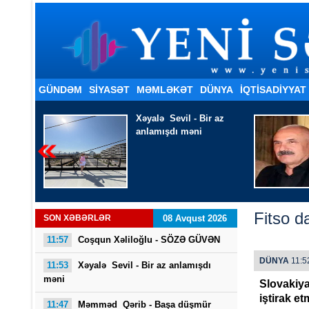
GÜNDƏM
SİYASƏT
MƏMLƏKƏT
DÜNYA
İQTISADIYYAT
r az
Məmməd Qərib - Başa
düşmür
Fitso d
SON XƏBƏRLƏR
08 Avqust 2026
11:57
Coşqun Xəliloğlu - SÖZƏ GÜVƏN
DÜNYA
11:52
11:53
Xəyalə Sevil - Bir az anlamışdı
məni
Slovakiya
iştirak e
11:47
Məmməd Qərib - Başa düşmür