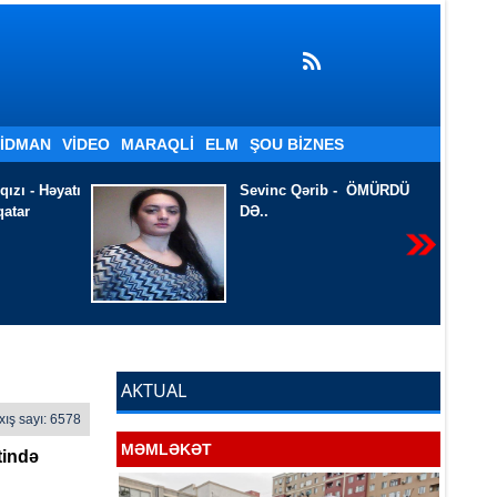
İDMAN
VIDEO
MARAQLI
ELM
ŞOU BIZNES
 - ÖMÜRDÜ
Payızdan çıxıb gəlmisən
-
Ağaevli Əli Hacı
AKTUAL
xış sayı: 6578
MƏMLƏKƏT
tində