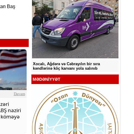
tan Baş
Sabah 33° isti olacaq
Sabah 
ir sıra
alınıb
MƏDƏNİYYƏT
Davam
zəri
BŞ naziri
i köməyə