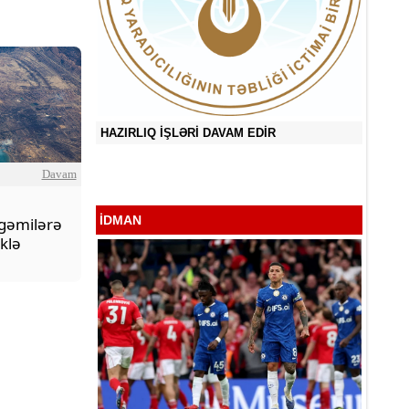
HAZIRLIQ İŞLƏRİ DAVAM EDİR
ğlu
Sevən 
Davam
İDMAN
gəmilərə
klə