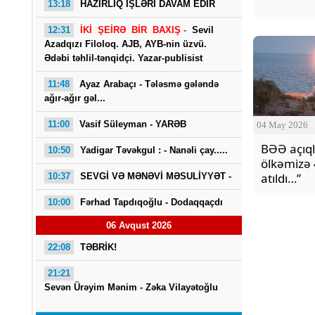
13:18
HAZIRLIQ İŞLƏRİ DAVAM EDİR
12:31
İKİ ŞEİRƏ BİR BAXIŞ -
Sevil
Azadqızı Filoloq. AJB, AYB-nin üzvü.
Ədəbi təhlil-tənqidçi. Yazar-publisist
11:48
Ayaz Arabaçı - Tələsmə gələndə
ağır-ağır gəl...
11:00
Vasif Süleyman - YARƏB
04 May 2026
BƏƏ açıql
10:50
Yadigar Təvəkgul : -
Nanəli çay.....
ölkəmizə 
atıldı…”
10:37
SEVGİ VƏ MƏNƏVİ MƏSULİYYƏT -
10:00
Fərhad Tapdıqoğlu - Dodaqqaçdı
06 Avqust 2026
22:08
TƏBRİK!
21:21
Sevən Ürəyim Mənim - Zəka Vilayətoğlu