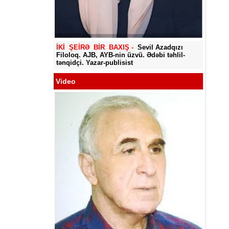
Yadigar
İKİ ŞEİRƏ BİR BAXIŞ -
Sevil Azadqızı
Filoloq. AJB, AYB-nin üzvü. Ədəbi təhlil-
tənqidçi. Yazar-publisist
Video