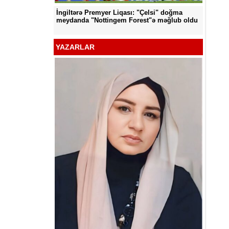
İngiltərə Premyer Liqası: "Çelsi" doğma
d edildi
"Neftçi
meydanda "Nottingem Forest"ə məğlub oldu
YAZARLAR
YƏT -