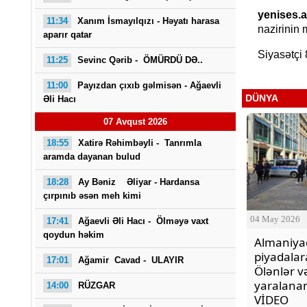
yenises.a
11:34
Xanım İsmayılqızı - Həyatı harasa
nazirinin 
aparır qatar
Siyasətçi 
11:25
Sevinc Qərib - ÖMÜRDÜ DƏ..
11:00
Payızdan çıxıb gəlmisən -
Ağaevli
DÜNYA
Əli Hacı
07 Avqust 2026
Saba
18:55
Xatirə Rəhimbəyli - Tanrımla
aramda dayanan bulud
18:28
Ay Bəniz Əliyar - Hardansa
çırpınıb əsən meh kimi
04 May 2026
17:41
Ağaevli Əli Hacı -
Ölməyə vaxt
qoydun həkim
Almaniya
piyadalara
17:01
Ağamir Cavad - ULAYIR
Ölənlər v
yaralanan
14:00
RÜZGAR
VİDEO