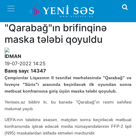
"Qarabağ"ın brifinqinə
maska tələbi qoyuldu
İDMAN
19-07-2022 14:25
Baxış sayı: 14347
Çempionlar Liqasının II təsnifat mərhələsində "Qarabağ" və
İsveçrə "Sürix"i arasında keçiriləcək ilk oyundan sonra
mətbuat konfransına giriş üçün maska tələbi qoyulub.
Yenises.az bildirir ki, bu barədə "Qarabağ"ın rəsmi səhifəsi
məlumat yayıb.
UEFA-nın tələbinə əsasən, matçdan sonra keçiriləcək mətbuat
konfransında iştirak edəcək media nümayəndələrinin FFP-2 tipli
(N95) maskalardan istifadə etmələri məcburidir.