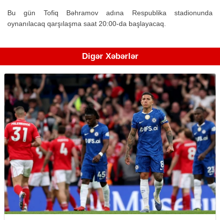
Bu gün Tofiq Bəhramov adına Respublika stadionunda
oynanılacaq qarşılaşma saat 20:00-da başlayacaq.
Digər Xəbərlər