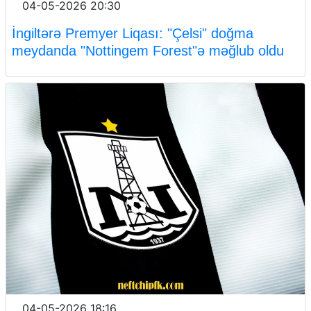
04-05-2026 20:30
İngiltərə Premyer Liqası: "Çelsi" doğma
meydanda "Nottingem Forest"ə məğlub oldu
04-05-2026 18:16