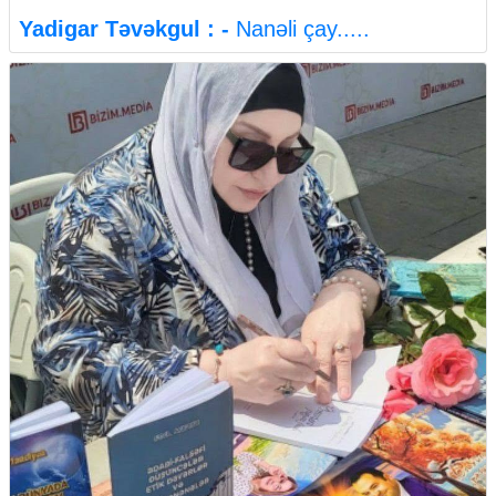
Yadigar Təvəkgul : -
Nanəli çay.....