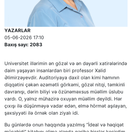
YAZARLAR
05-06-2026 17:10
Baxış sayı: 2083
Universitet illərimin ən gözəl və ən dəyərli xatirələrində
daim yaşayan insanlardan biri professor Xalid
Əlimirzəyevdir. Auditoriyaya daxil olan kimi hamının
diqqətini çəkən əzəmətli görkəmi, gözəl nitqi, təmkinli
davranışı, dərin biliyi və özünəməxsus müəllim üslubu
vardı. O, yalnız mühazirə oxuyan müəllim deyildi. Hər
çıxışı ilə düşünməyə vadar edən, elmə hörmət aşılayan,
şəxsiyyəti ilə örnək olan ziyalı idi.
Bu günlərdə onun haqqında yazılmış “İdeal və həqiqət
mücahidi” kitabını əlimə alanda qəribə hisslər keçirdim.