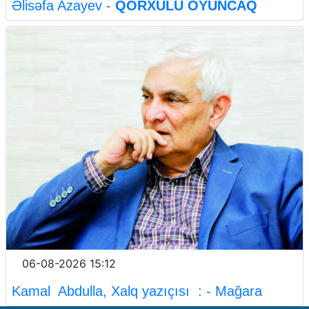
Əlisəfa Azayev -
QORXULU OYUNCAQ
06-08-2026 15:12
Kamal Abdulla, Xalq yazıçısı : - Mağara