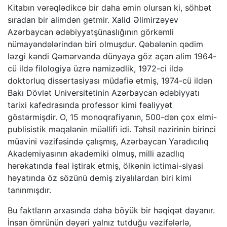
Kitabın vərəqlədikcə bir daha əmin olursan ki, söhbət
sıradan bir alimdən getmir. Xalid Əlimirzəyev
Azərbaycan ədəbiyyatşünaslığının görkəmli
nümayəndələrindən biri olmuşdur. Qəbələnin qədim
ləzgi kəndi Qəmərvanda dünyaya göz açan alim 1964-
cü ildə filologiya üzrə namizədlik, 1972-ci ildə
doktorluq dissertasiyası müdafiə etmiş, 1974-cü ildən
Bakı Dövlət Universitetinin Azərbaycan ədəbiyyatı
tarixi kafedrasında professor kimi fəaliyyət
göstərmişdir. O, 15 monoqrafiyanın, 500-dən çox elmi-
publisistik məqalənin müəllifi idi. Təhsil nazirinin birinci
müavini vəzifəsində çalışmış, Azərbaycan Yaradıcılıq
Akademiyasının akademiki olmuş, milli azadlıq
hərəkatında fəal iştirak etmiş, ölkənin ictimai-siyasi
həyatında öz sözünü demiş ziyalılardan biri kimi
tanınmışdır.
Bu faktların arxasında daha böyük bir həqiqət dayanır.
İnsan ömrünün dəyəri yalnız tutduğu vəzifələrlə,