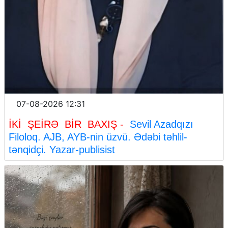
07-08-2026 12:31
İKİ ŞEİRƏ BİR BAXIŞ -
Sevil Azadqızı
Filoloq. AJB, AYB-nin üzvü. Ədəbi təhlil-
tənqidçi. Yazar-publisist