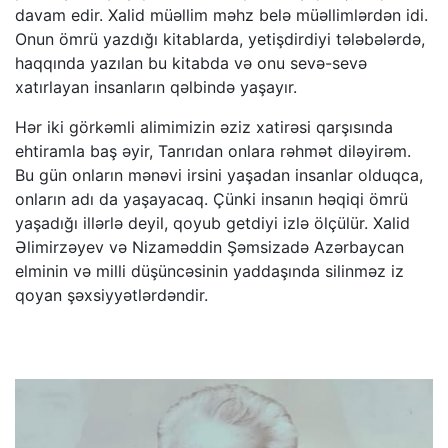
davam edir. Xalid müəllim məhz belə müəllimlərdən idi.
Onun ömrü yazdığı kitablarda, yetişdirdiyi tələbələrdə,
haqqında yazılan bu kitabda və onu sevə-sevə
xatırlayan insanların qəlbində yaşayır.
Hər iki görkəmli alimimizin əziz xatirəsi qarşısında
ehtiramla baş əyir, Tanrıdan onlara rəhmət diləyirəm.
Bu gün onların mənəvi irsini yaşadan insanlar olduqca,
onların adı da yaşayacaq. Çünki insanın həqiqi ömrü
yaşadığı illərlə deyil, qoyub getdiyi izlə ölçülür. Xalid
Əlimirzəyev və Nizaməddin Şəmsizadə Azərbaycan
elminin və milli düşüncəsinin yaddaşında silinməz iz
qoyan şəxsiyyətlərdəndir.