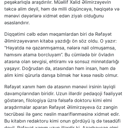
peşəkarlıqla araşdırılır. Müəllif Xalid Əlimirzəyevin
təkcə alim deyil, həm də milli düşüncəyə, həqiqətə və
mənəvi dəyərlərə xidmət edən ziyalı olduğunu
əsaslandırır.
Diqqətimi cəlb edən məqamlardan biri də Rəfayət
Əlimirzəyevanın kitaba yazdığı ön söz oldu. O yazır:
“Həyatda nə qazanmışamsa, nələrə nail olmuşamsa,
hamısını atama borcluyam”. Bu cümlədə bir övladın
atasına olan sevgisi, ehtiramı və sonsuz minnətdarlığı
yaşayır. Doğrudan da, atasından həm insan, həm də
alim kimi qürurla danışa bilmək hər kəsə nəsib olmur.
Rəfayət xanım həm də atasının mənəvi irsinin layiqli
davamçılarından biridir. Uzun illərdir pedaqoji fəaliyyət
göstərən, filologiya üzrə fəlsəfə doktoru kimi elmi
araşdırmalar aparan Rəfayət Əlimirzəyeva öz zəngin
təcrübəsi ilə gənc nəslin maariflənməsinə xidmət edir.
Bu kitabın redaktoru kimi onun gördüyü iş də təsadüfi
deyil. Rəfayət xanım uzun illərdir ki, Azərbaycan elmi