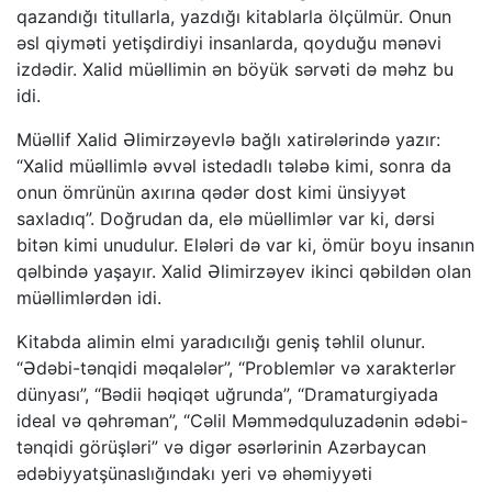
qazandığı titullarla, yazdığı kitablarla ölçülmür. Onun
əsl qiyməti yetişdirdiyi insanlarda, qoyduğu mənəvi
izdədir. Xalid müəllimin ən böyük sərvəti də məhz bu
idi.
Müəllif Xalid Əlimirzəyevlə bağlı xatirələrində yazır:
“Xalid müəllimlə əvvəl istedadlı tələbə kimi, sonra da
onun ömrünün axırına qədər dost kimi ünsiyyət
saxladıq”. Doğrudan da, elə müəllimlər var ki, dərsi
bitən kimi unudulur. Elələri də var ki, ömür boyu insanın
qəlbində yaşayır. Xalid Əlimirzəyev ikinci qəbildən olan
müəllimlərdən idi.
Kitabda alimin elmi yaradıcılığı geniş təhlil olunur.
“Ədəbi-tənqidi məqalələr”, “Problemlər və xarakterlər
dünyası”, “Bədii həqiqət uğrunda”, “Dramaturgiyada
ideal və qəhrəman”, “Cəlil Məmmədquluzadənin ədəbi-
tənqidi görüşləri” və digər əsərlərinin Azərbaycan
ədəbiyyatşünaslığındakı yeri və əhəmiyyəti