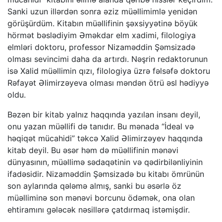
Sanki uzun illərdən sonra əziz müəllimimlə yenidən
görüşürdüm. Kitabın müəllifinin şəxsiyyətinə böyük
hörmət bəslədiyim Əməkdar elm xadimi, filologiya
elmləri doktoru, professor Nizaməddin Şəmsizadə
olması sevincimi daha da artırdı. Nəşrin redaktorunun
isə Xalid müəllimin qızı, filologiya üzrə fəlsəfə doktoru
Rəfayət Əlimirzəyeva olması məndən ötrü əsl hədiyyə
oldu.
Bəzən bir kitab yalnız haqqında yazılan insanı deyil,
onu yazan müəllifi də tanıdır. Bu mənada “İdeal və
həqiqət mücahidi” təkcə Xalid Əlimirzəyev haqqında
kitab deyil. Bu əsər həm də müəllifinin mənəvi
dünyasının, müəllimə sədaqətinin və qədirbilənliyinin
ifadəsidir. Nizaməddin Şəmsizadə bu kitabı ömrünün
son aylarında qələmə almış, sanki bu əsərlə öz
müəlliminə son mənəvi borcunu ödəmək, ona olan
ehtiramını gələcək nəsillərə çatdırmaq istəmişdir.