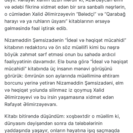
və ədəbi fikrinə xidmət edən bir sıra sanballı nəşrlərin,
o cümlədən Xalid Əlimirzəyevin “Bələdçi” və “Qarabağ
harayı və ya ruhların üsyanı” kitablarının ərsəyə
gəlməsində fəal iştirak edib.
Nizaməddin Şəmsizadənin “İdeal və həqiqət mücahidi”
kitabının redaktoru və ön söz müəllifi kimi bu nəşrə
böyük zəhmət sərf etməsi onun bu sahədə ardıcıl
fəaliyyətinin davamıdır. Elə buna görə “İdeal və həqiqət
mücahidi” kitabında üç insanın mənəvi görüşünü
görürük: ömrünün son aylarında müəlliminə ehtiram
borcunu yerinə yetirən Nizaməddin Şəmsizadəni, elm
və həqiqət yolunda silinməz iz qoymuş Xalid
Əlimirzəyevi və bu irsin yaşamasına xidmət edən
Rəfayət Əlimirzəyevanı.
Kitabı bitirəndə düşündüm: xoşbəxtdir o müəllim ki,
dünyasını dəyişəndən sonra da tələbələrinin
yaddaşında yaşayır, onların həyatına işıq saçmaqda