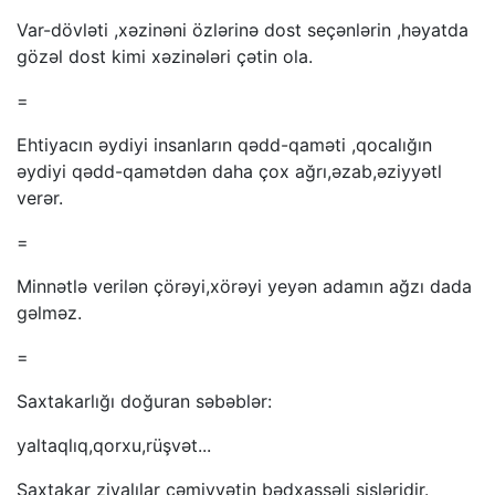
Var-dövləti ,xəzinəni özlərinə dost seçənlərin ,həyatda
gözəl dost kimi xəzinələri çətin ola.
=
Ehtiyacın əydiyi insanların qədd-qaməti ,qocalığın
əydiyi qədd-qamətdən daha çox ağrı,əzab,əziyyətl
verər.
=
Minnətlə verilən çörəyi,xörəyi yeyən adamın ağzı dada
gəlməz.
=
Saxtakarlığı doğuran səbəblər:
yaltaqlıq,qorxu,rüşvət...
Saxtakar ziyalılar cəmiyyətin bədxassəli şişləridir.