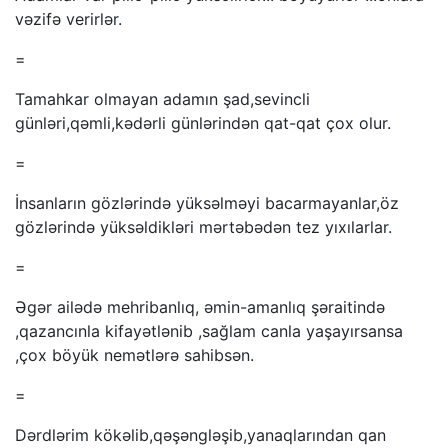
vəzifə verirlər.
=
Tamahkar olmayan adamın şad,sevincli
günləri,qəmli,kədərli günlərindən qat-qat çox olur.
=
İnsanların gözlərində yüksəlməyi bacarmayanlar,öz
gözlərində yüksəldikləri mərtəbədən tez yıxılarlar.
=
Əgər ailədə mehribanlıq, əmin-amanlıq şəraitində
,qazancınla kifayətlənib ,sağlam canla yaşayırsansa
,çox böyük nemətlərə sahibsən.
=
Dərdlərim kökəlib,qəşəngləşib,yanaqlarından qan