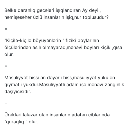
Bəlkə qaranlıq gecələri işıqlandıran Ay deyil,
həmişəsəhər üzlü insanların işiq,nur toplusudur?
=
"Kiçilə-kiçilə böyüyənlərin " fiziki boylarının
ölçülərindən asılı olmayaraq,mənəvi boyları kiçik ,qısa
olur.
=
Məsuliyyət hissi ən dəyərli hiss,məsuliyyət yükü ən
qiymətli yükdür.Məsuliyyətli adam isə mənəvi zənginlik
daşıyıcısıdır.
=
Ürəkləri laləzər olan insanların adətən ciblərində
"quraqlıq " olur.