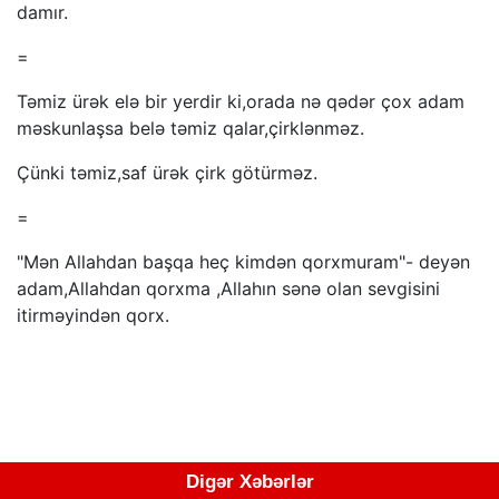
damır.
=
Təmiz ürək elə bir yerdir ki,orada nə qədər çox adam
məskunlaşsa belə təmiz qalar,çirklənməz.
Çünki təmiz,saf ürək çirk götürməz.
=
"Mən Allahdan başqa heç kimdən qorxmuram"- deyən
adam,Allahdan qorxma ,Allahın sənə olan sevgisini
itirməyindən qorx.
Digər Xəbərlər