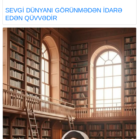
SEVGİ DÜNYANI GÖRÜNMƏDƏN İDARƏ
EDƏN QÜVVƏDİR