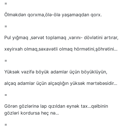
=
Ölməkdən qorxma,ölə-ölə yaşamaqdan qorx.
=
Pul yığmaq ,sərvət toplamaq ,varını- dövlətini artırar,
xeyirxah olmaq,səxavətli olmaq hörmətini,şöhrətini...
=
Yüksək vəzifə böyük adamlar üçün böyüklüyün,
alçaq adamlar üçün alçaqlığın yüksək mərtəbəsidir...
=
Görən gözlərinə lap qızıldan eynək tax...qəlbinin
gözləri kordursa heç nə...
=