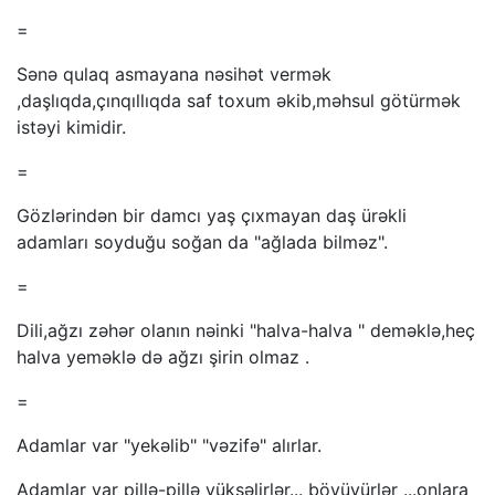
=
Sənə qulaq asmayana nəsihət vermək
,daşlıqda,çınqıllıqda saf toxum əkib,məhsul götürmək
istəyi kimidir.
=
Gözlərindən bir damcı yaş çıxmayan daş ürəkli
adamları soyduğu soğan da "ağlada bilməz".
=
Dili,ağzı zəhər olanın nəinki "halva-halva " deməklə,heç
halva yeməklə də ağzı şirin olmaz .
=
Adamlar var "yekəlib" "vəzifə" alırlar.
Adamlar var pillə-pillə yüksəlirlər... böyüyürlər ...onlara