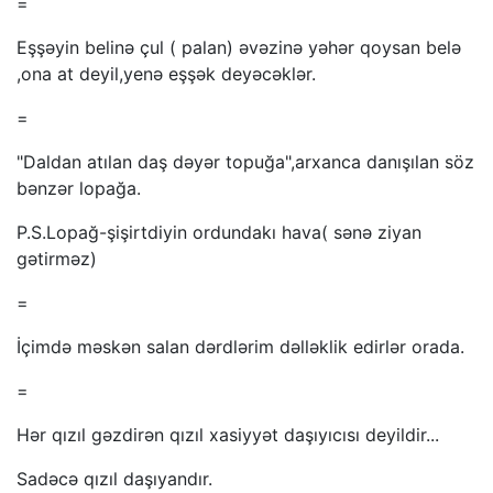
=
Eşşəyin belinə çul ( palan) əvəzinə yəhər qoysan belə
,ona at deyil,yenə eşşək deyəcəklər.
=
"Daldan atılan daş dəyər topuğa",arxanca danışılan söz
bənzər lopağa.
P.S.Lopağ-şişirtdiyin ordundakı hava( sənə ziyan
gətirməz)
=
İçimdə məskən salan dərdlərim dəlləklik edirlər orada.
=
Hər qızıl gəzdirən qızıl xasiyyət daşıyıcısı deyildir...
Sadəcə qızıl daşıyandır.