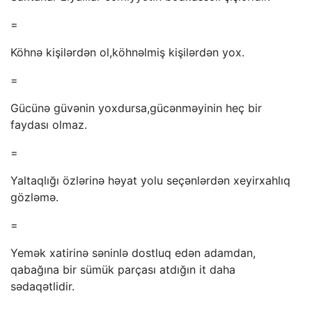
=
Köhnə kişilərdən ol,köhnəlmiş kişilərdən yox.
=
Gücünə güvənin yoxdursa,gücənməyinin heç bir
faydası olmaz.
=
Yaltaqlığı özlərinə həyat yolu seçənlərdən xeyirxahlıq
gözləmə.
=
Yemək xatirinə səninlə dostluq edən adamdan,
qabağına bir sümük parçası atdığın it daha
sədaqətlidir.