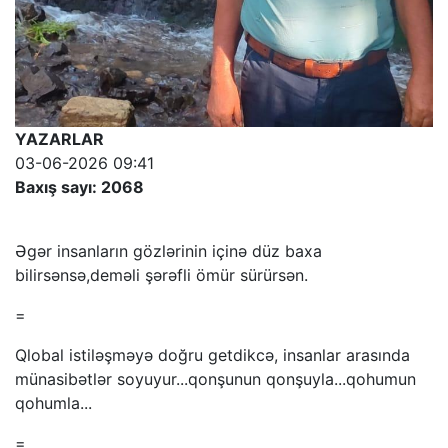
YAZARLAR
03-06-2026 09:41
Baxış sayı: 2068
Əgər insanların gözlərinin içinə düz baxa
bilirsənsə,deməli şərəfli ömür sürürsən.
=
Qlobal istiləşməyə doğru getdikcə, insanlar arasında
münasibətlər soyuyur...qonşunun qonşuyla...qohumun
qohumla...
=