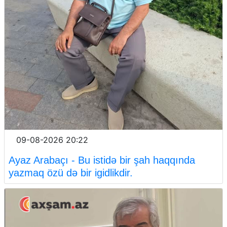
09-08-2026 20:22
Ayaz Arabaçı - Bu istidə bir şah haqqında
yazmaq özü də bir igidlikdir.