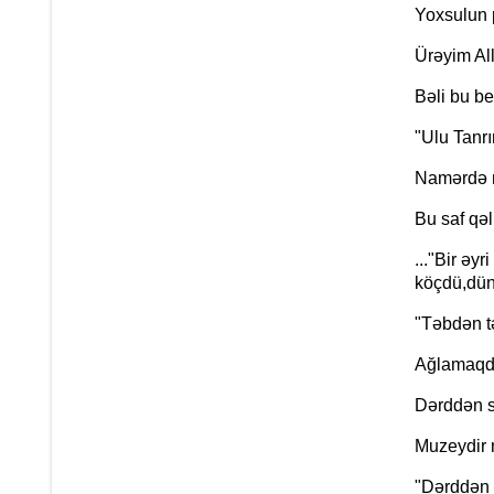
Yoxsulun 
Ürəyim All
Bəli bu be
"Ulu Tanr
Namərdə m
Bu saf qəl
..."Bir əy
köçdü,dün
"Təbdən t
Ağlamaqdı
Dərddən s
Muzeydir 
"Dərddən m