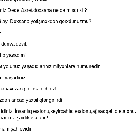
iniz Dədə Əşrəf,doxsana nə qalmışdı ki ?
"Neftçi" klubunun şikayəti rəd
l 9 ay! Doxsana yetişməkdən qorxdunuzmu?
z:
 dünya deyil,
ıb yaşadım"
t yolunuz,yaşadıqlarınız milyonlara nümunədir.
imi yaşadınız!
ənəvi zəngin insan idiniz!
izdən ancaq yaxşılıqlar gəlirdi.
 idiniz! İnsanlıq etalonu,xeyirxahlıq etalonu,ağsaqqallıq etalonu.
əm də şairlik etalonu!
mam şah evidir,
SEVGİ VƏ MƏNƏVİ MƏSULİY