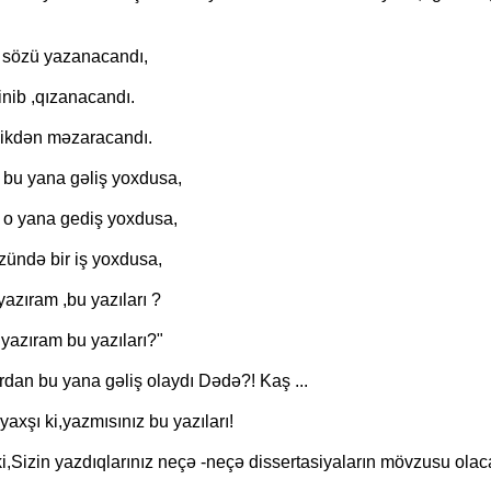
r sözü yazanacandı,
inib ,qızanacandı.
şikdən məzaracandı.
bu yana gəliş yoxdusa,
o yana gediş yoxdusa,
zündə bir iş yoxdusa,
azıram ,bu yazıları ?
yazıram bu yazıları?"
dan bu yana gəliş olaydı Dədə?! Kaş ...
xşı ki,yazmısınız bu yazıları!
i,Sizin yazdıqlarınız neçə -neçə dissertasiyaların mövzusu olaca