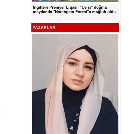
İngiltərə Premyer Liqası: "Çelsi" doğma
d edildi
"Neftçi
meydanda "Nottingem Forest"ə məğlub oldu
YAZARLAR
..
YƏT -