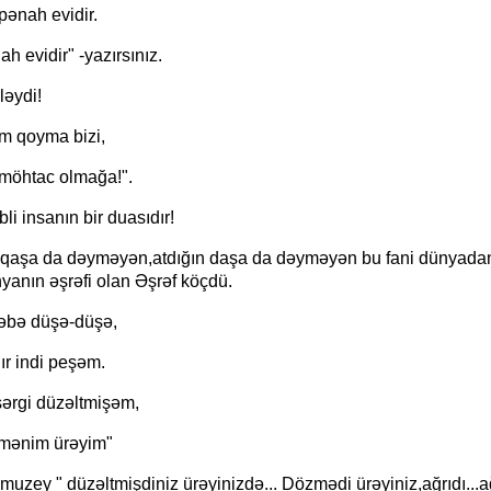
pənah evidir.
ah evidir" -yazırsınız.
ləydi!
ım qoyma bizi,
öhtac olmağa!".
bli insanın bir duasıdır!
ri qaşa da dəyməyən,atdığın daşa da dəyməyən bu fani dünyadan 
yanın əşrəfi olan Əşrəf köçdü.
əbə düşə-düşə,
r indi peşəm.
ərgi düzəltmişəm,
mənim ürəyim"
uzey " düzəltmişdiniz ürəyinizdə... Dözmədi ürəyiniz,ağrıdı...a