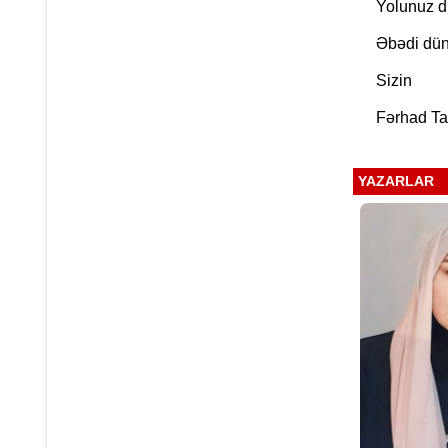
Yolunuz dü
Əbədi dü
Sizin
Fərhad Ta
YAZARLAR