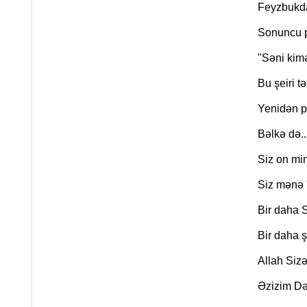
Feyzbukda 
Sonuncu pa
"Səni kimə
Bu şeiri t
Yenidən p
Bəlkə də..
Siz on min
Siz mənə "
Bir daha 
Bir daha ş
Allah Sizə
Əzizim Də