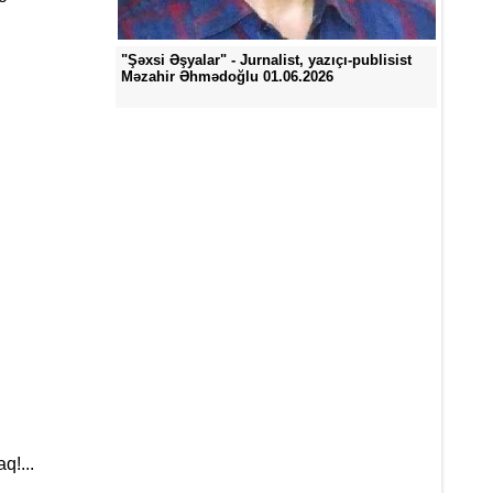
"Şəxsi Əşyalar" - Jurnalist, yazıçı-publisist
Məzahir Əhmədoğlu 01.06.2026
q!...