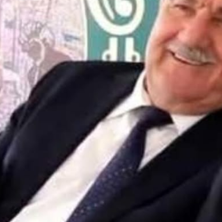
h bəzi yerlərdə yağış yağacaq
Xocalı, Ağdərə və Cəbrayılın b
kəndlərinə köç karvanı yola s