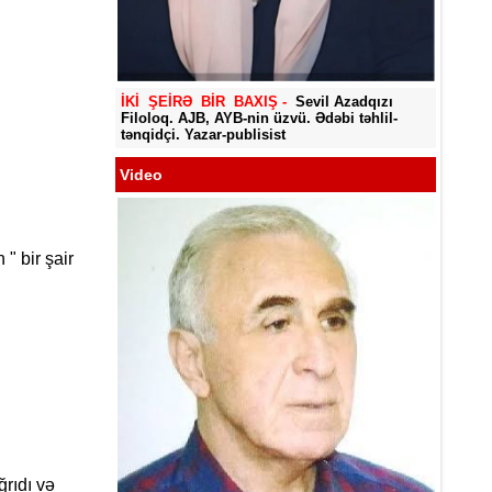
Yadigar
İKİ ŞEİRƏ BİR BAXIŞ -
Sevil Azadqızı
Filoloq. AJB, AYB-nin üzvü. Ədəbi təhlil-
tənqidçi. Yazar-publisist
Video
" bir şair
ğrıdı və