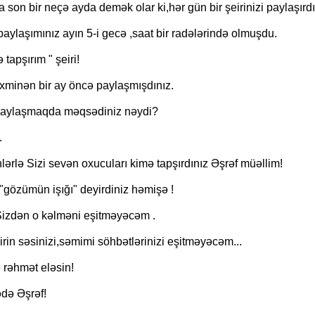
son bir neçə ayda demək olar ki,hər gün bir şeirinizi paylaşırdı
ylaşımınız ayın 5-i gecə ,saat bir radələrində olmuşdu.
 tapşırım " şeiri!
əxminən bir ay öncə paylaşmışdınız.
aylaşmaqda məqsədiniz nəydi?
.
lərlə Sizi sevən oxucuları kimə tapşırdınız Əşrəf müəllim!
gözümün işığı" deyirdiniz həmişə !
Sizdən o kəlməni eşitməyəcəm .
irin səsinizi,səmimi söhbətlərinizi eşitməyəcəm...
 rəhmət eləsin!
də Əşrəf!