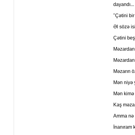
dayandı...
"Çətini bi
Əl sözə is
Çətini be
Məzardan 
Məzardan 
Məzarın ö
Mən niyə y
Mən kimə 
Kaş məzar
Amma nə ya
İnanıram k