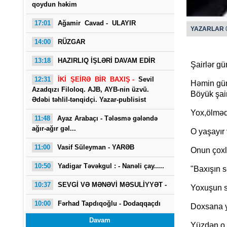
qoydun həkim
17:01
Ağamir Cavad - ULAYIR
YAZARLAR
0
14:00
RÜZGAR
13:18
HAZIRLIQ İŞLƏRİ DAVAM EDİR
Şairlər g
12:31
İKİ ŞEİRƏ BİR BAXIŞ -
Sevil
Həmin gün
Azadqızı Filoloq. AJB, AYB-nin üzvü.
O Gö
Böyük şair
Ədəbi təhlil-tənqidçi. Yazar-publisist
Yox,ölməd
11:48
Ayaz Arabaçı - Tələsmə gələndə
ağır-ağır gəl...
O yaşayır
11:00
Vasif Süleyman - YARƏB
Onun çoxla
10:50
Yadigar Təvəkgul : -
Nanəli çay.....
"Baxışın s
10:37
SEVGİ VƏ MƏNƏVİ MƏSULİYYƏT -
Yoxuşun sə
10:00
Fərhad Tapdıqoğlu - Dodaqqaçdı
Doxsana y
Davam
Yüzdən o 