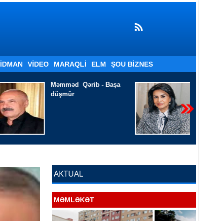
İDMAN
VIDEO
MARAQLI
ELM
ŞOU BIZNES
b - Başa
Xanım İsmayılqızı - Həyatı
harasa aparır qatar
AKTUAL
MƏMLƏKƏT