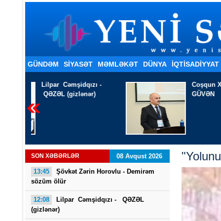
GÜNDƏM
SİYASƏT
MƏMLƏKƏT
DÜNYA
İQTISADIYYAT
ı -
Coşqun Xəliloğlu - SÖZƏ
)
GÜVƏN
"Yolunu
SON XƏBƏRLƏR
08 Avqust 2026
13:45
Şövkət Zərin Horovlu - Demirəm
sözüm ölür
12:08
Lilpar Cəmşidqızı - QƏZƏL
(gizlənər)