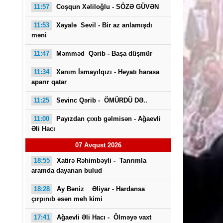
11:57
Coşqun Xəliloğlu - SÖZƏ GÜVƏN
11:53
Xəyalə Sevil - Bir az anlamışdı
məni
11:47
Məmməd Qərib - Başa düşmür
11:34
Xanım İsmayılqızı - Həyatı harasa
aparır qatar
Saba
11:25
Sevinc Qərib - ÖMÜRDÜ DƏ..
11:00
Payızdan çıxıb gəlmisən -
Ağaevli
Əli Hacı
07 Avqust 2026
18:55
Xatirə Rəhimbəyli - Tanrımla
aramda dayanan bulud
18:28
Ay Bəniz Əliyar - Hardansa
çırpınıb əsən meh kimi
17:41
Ağaevli Əli Hacı -
Ölməyə vaxt