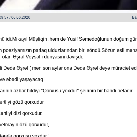
9:57 / 06.06.2026
Ba
ünü idi.Mikayıl Müşfiqin ,həm də Yusif Səmədoğlunun doğum gü
HAZIRLIQ İŞLƏRİ DAVAM ED
 poeziyamızın parlaq ulduzlarından biri söndü.Sözün əsil mən
zlərində - Zəka Vilayətoğlu
 olan Əşrəf Veysəlli dünyasını dəyişdi.
i Dədə Əşrəf ( mən son aylar ona Dədə Əşrəf deyə müraciət edir
 və əbədi yaşayacaq !
rının əzbər bildiyi "Qorxusu yoxdur" şeirinin bir bəndi belədir:
ərtliyi gözü qorxudur,
rtliyi dizi qorxudur.
etməyin özü qorxudur,
tərəfə qorxusu yoxdur."