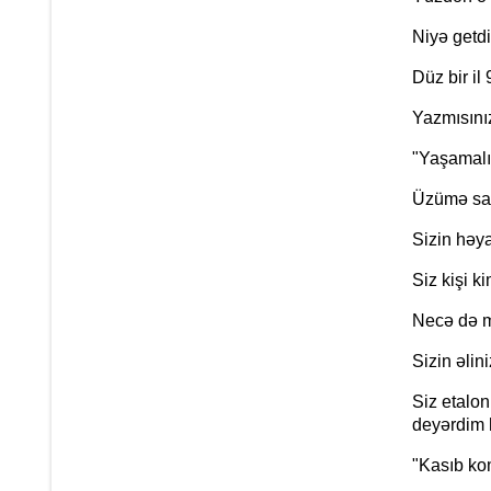
Niyə getd
Düz bir i
Yazmısını
"Yaşamalı
Üzümə sal
Sizin həya
Siz kişi k
Necə də m
Sizin əlin
Siz etalon
deyərdim h
"Kasıb ko