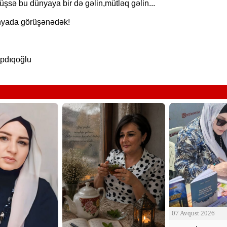
şsə bu dünyaya bir də gəlin,mütləq gəlin...
nyada görüşənədək!
pdıqoğlu
07 Avqust 2026