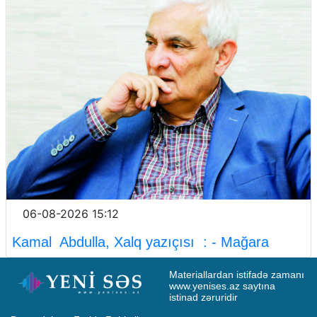
06-08-2026 15:12
Kamal Abdulla, Xalq yazıçısı : - Mağara
Materiallardan istifadə zamanı 
www.yenises.az saytına 
istinad zəruridir