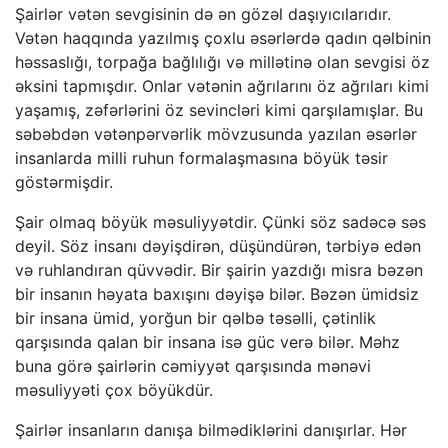
Şairlər vətən sevgisinin də ən gözəl daşıyıcılarıdır.
Vətən haqqında yazılmış çoxlu əsərlərdə qadın qəlbinin
həssaslığı, torpağa bağlılığı və millətinə olan sevgisi öz
əksini tapmışdır. Onlar vətənin ağrılarını öz ağrıları kimi
yaşamış, zəfərlərini öz sevincləri kimi qarşılamışlar. Bu
səbəbdən vətənpərvərlik mövzusunda yazılan əsərlər
insanlarda milli ruhun formalaşmasına böyük təsir
göstərmişdir.
Şair olmaq böyük məsuliyyətdir. Çünki söz sadəcə səs
deyil. Söz insanı dəyişdirən, düşündürən, tərbiyə edən
və ruhlandıran qüvvədir. Bir şairin yazdığı misra bəzən
bir insanın həyata baxışını dəyişə bilər. Bəzən ümidsiz
bir insana ümid, yorğun bir qəlbə təsəlli, çətinlik
qarşısında qalan bir insana isə güc verə bilər. Məhz
buna görə şairlərin cəmiyyət qarşısında mənəvi
məsuliyyəti çox böyükdür.
Şairlər insanların danışa bilmədiklərini danışırlar. Hər