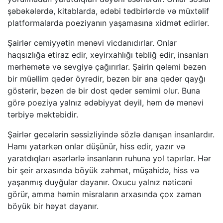
şəbəkələrdə, kitablarda, ədəbi tədbirlərdə və müxtəlif
platformalarda poeziyanın yaşamasına xidmət edirlər.
Şairlər cəmiyyətin mənəvi vicdanıdırlar. Onlar
haqsızlığa etiraz edir, xeyirxahlığı təbliğ edir, insanları
mərhəmətə və sevgiyə çağırırlar. Şairin qələmi bəzən
bir müəllim qədər öyrədir, bəzən bir ana qədər qayğı
göstərir, bəzən də bir dost qədər səmimi olur. Buna
görə poeziya yalnız ədəbiyyat deyil, həm də mənəvi
tərbiyə məktəbidir.
Şairlər gecələrin səssizliyində sözlə danışan insanlardır.
Hamı yatarkən onlar düşünür, hiss edir, yazır və
yaratdıqları əsərlərlə insanların ruhuna yol tapırlar. Hər
bir şeir arxasında böyük zəhmət, müşahidə, hiss və
yaşanmış duyğular dayanır. Oxucu yalnız nəticəni
görür, amma həmin misraların arxasında çox zaman
böyük bir həyat dayanır.