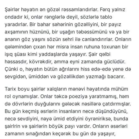
Şairlər həyatın ən gözəl rəssamlarıdırlar. Fərq yalnız
ondadır ki, onlar rənglərlə deyil, sözlərlə tablo
yaradırlar. Bir bahar səhərinin gözəlliyini, bir payız
axşamının hüznünü, bir uşağın təbəssümünü və ya bir
ananın göz yaşını sözün sehri ilə canlandırırlar. Onların
qələmindən çıxan hər misra insan ruhuna toxunan bir
işıq şüası kimi yaddaşlarda yaşayır. Şair qəlbi
həssasdır, kövrəkdir, amma eyni zamanda güclüdür.
Çünki o, həyatın bütün ağrılarını hiss edə-edə yenə də
sevgidən, ümiddən və gözəllikdən yazmağı bacarır.
Tarix boyu şairlər xalqların mənəvi həyatında mühüm
rol oynamışlar. Onlar təkcə poeziya yaratmamış, həm
də dövrlərin duyğularını gələcək nəsillərə çatdırmışlar.
Bu gün keçmiş əsrlərin insanların necə düşündüyünü,
necə sevdiyini, nəyə ümid etdiyini öyrəniriksə, bunda
şairlrin və şairlərin böyük payı vardır. Onların əsərləri
zamanın sınağından keçərək bu gün də yaşayır,