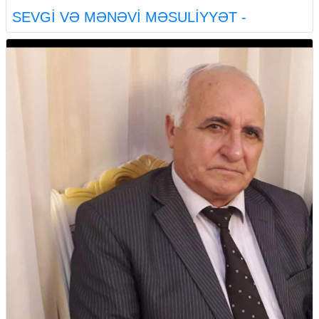
SEVGİ VƏ MƏNƏVİ MƏSULİYYƏT -