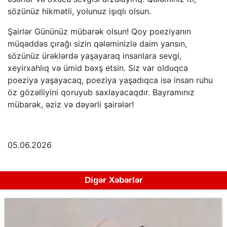
sözünüz hikmətli, yolunuz işıqlı olsun.
Şairlər Gününüz mübarək olsun! Qoy poeziyanın
müqəddəs çırağı sizin qələminizlə daim yansın,
sözünüz ürəklərdə yaşayaraq insanlara sevgi,
xeyirxahlıq və ümid bəxş etsin. Siz var olduqca
poeziya yaşayacaq, poeziya yaşadıqca isə insan ruhu
öz gözəlliyini qoruyub saxlayacaqdır. Bayramınız
mübarək, əziz və dəyərli şairələr!
05.06.2026
Digər Xəbərlər