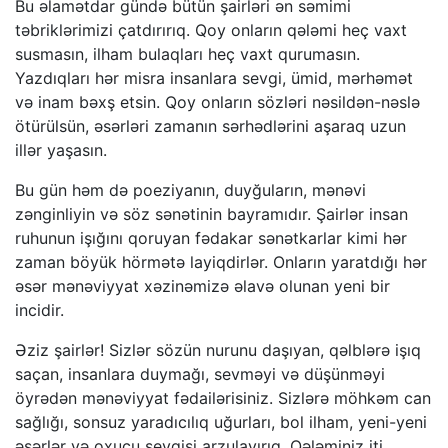
Bu əlamətdar gündə bütün şairləri ən səmimi
təbriklərimizi çatdırırıq. Qoy onların qələmi heç vaxt
susmasın, ilham bulaqları heç vaxt qurumasın.
Yazdıqları hər misra insanlara sevgi, ümid, mərhəmət
və inam bəxş etsin. Qoy onların sözləri nəsildən-nəslə
ötürülsün, əsərləri zamanın sərhədlərini aşaraq uzun
illər yaşasın.
Bu gün həm də poeziyanın, duyğuların, mənəvi
zənginliyin və söz sənətinin bayramıdır. Şairlər insan
ruhunun işığını qoruyan fədakar sənətkarlar kimi hər
zaman böyük hörmətə layiqdirlər. Onların yaratdığı hər
əsər mənəviyyat xəzinəmizə əlavə olunan yeni bir
incidir.
Əziz şairlər! Sizlər sözün nurunu daşıyan, qəlblərə işıq
saçan, insanlara duymağı, sevməyi və düşünməyi
öyrədən mənəviyyat fədailərisiniz. Sizlərə möhkəm can
sağlığı, sonsuz yaradıcılıq uğurları, bol ilham, yeni-yeni
əsərlər və oxucu sevgisi arzulayırıq. Qələminiz iti,