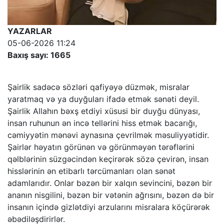
YAZARLAR
05-06-2026 11:24
Baxış sayı: 1665
Şairlik sadəcə sözləri qafiyəyə düzmək, misralar
yaratmaq və ya duyğuları ifadə etmək sənəti deyil.
Şairlik Allahın bəxş etdiyi xüsusi bir duyğu dünyası,
insan ruhunun ən incə tellərini hiss etmək bacarığı,
cəmiyyətin mənəvi aynasına çevrilmək məsuliyyətidir.
Şairlər həyatın görünən və görünməyən tərəflərini
qəlblərinin süzgəcindən keçirərək sözə çevirən, insan
hisslərinin ən etibarlı tərcümanları olan sənət
adamlarıdır. Onlar bəzən bir xalqın sevincini, bəzən bir
ananın nisgilini, bəzən bir vətənin ağrısını, bəzən də bir
insanın içində gizlətdiyi arzularını misralara köçürərək
əbədiləşdirirlər.