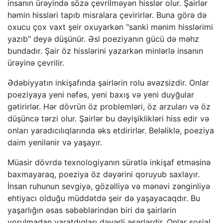
insanın ürəyində sözə çevrilməyən hisslər olur. Şairlər
həmin hissləri tapıb misralara çevirirlər. Buna görə də
oxucu çox vaxt şeir oxuyarkən "sanki mənim hisslərimi
yazıb" deyə düşünür. Əsl poeziyanın gücü də məhz
bundadır. Şair öz hisslərini yazarkən minlərlə insanın
ürəyinə çevrilir.
Ədəbiyyatın inkişafında şairlərin rolu əvəzsizdir. Onlar
poeziyaya yeni nəfəs, yeni baxış və yeni duyğular
gətirirlər. Hər dövrün öz problemləri, öz arzuları və öz
düşüncə tərzi olur. Şairlər bu dəyişiklikləri hiss edir və
onları yaradıcılıqlarında əks etdirirlər. Beləliklə, poeziya
daim yenilənir və yaşayır.
Müasir dövrdə texnologiyanın sürətlə inkişaf etməsinə
baxmayaraq, poeziya öz dəyərini qoruyub saxlayır.
İnsan ruhunun sevgiyə, gözəlliyə və mənəvi zənginliyə
ehtiyacı olduğu müddətdə şeir də yaşayacaqdır. Bu
yaşarlığın əsas səbəblərindən biri də şairlərin
yorulmadan yaratdıqları dəyərli əsərlərdir. Onlar sosial