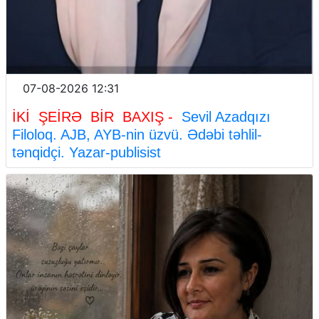
07-08-2026 12:31
İKİ ŞEİRƏ BİR BAXIŞ -
Sevil Azadqızı
Filoloq. AJB, AYB-nin üzvü. Ədəbi təhlil-
tənqidçi. Yazar-publisist