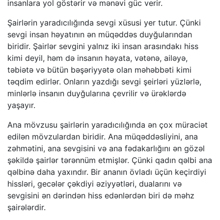
insanlara yol göstərir və mənəvi güc verir.
Şairlərin yaradıcılığında sevgi xüsusi yer tutur. Çünki
sevgi insan həyatının ən müqəddəs duyğularından
biridir. Şairlər sevgini yalnız iki insan arasındakı hiss
kimi deyil, həm də insanın həyata, vətənə, ailəyə,
təbiətə və bütün bəşəriyyətə olan məhəbbəti kimi
təqdim edirlər. Onların yazdığı sevgi şeirləri yüzlərlə,
minlərlə insanın duyğularına çevrilir və ürəklərdə
yaşayır.
Ana mövzusu şairlərin yaradıcılığında ən çox müraciət
edilən mövzulardan biridir. Ana müqəddəsliyini, ana
zəhmətini, ana sevgisini və ana fədakarlığını ən gözəl
şəkildə şairlər tərənnüm etmişlər. Çünki qadın qəlbi ana
qəlbinə daha yaxındır. Bir ananın övladı üçün keçirdiyi
hissləri, gecələr çəkdiyi əziyyətləri, dualarını və
sevgisini ən dərindən hiss edənlərdən biri də məhz
şairələrdir.