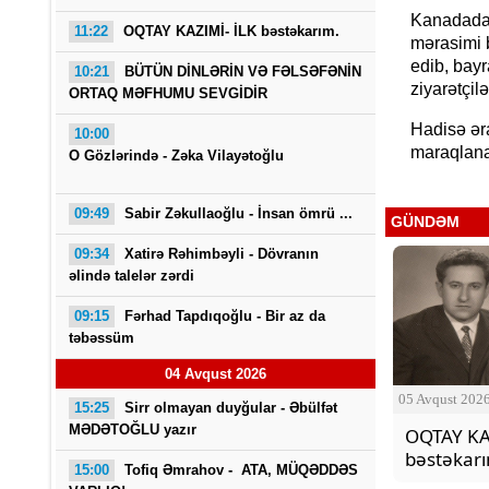
Kanadada 
11:22
OQTAY KAZIMİ- İLK bəstəkarım.
mərasimi b
edib, bayr
10:21
BÜTÜN DİNLƏRİN VƏ FƏLSƏFƏNİN
ziyarətçil
ORTAQ MƏFHUMU SEVGİDİR
Hadisə əra
10:00
maraqlana
O Gözlərində - Zəka Vilayətoğlu
09:49
Sabir Zəkullaoğlu - İnsan ömrü ...
GÜNDƏM
09:34
Xatirə Rəhimbəyli - Dövranın
əlində talelər zərdi
09:15
Fərhad Tapdıqoğlu - Bir az da
təbəssüm
04 Avqust 2026
05 Avqust 202
15:25
Sirr olmayan duyğular - Əbülfət
MƏDƏTOĞLU yazır
OQTAY KA
bəstəkar
15:00
Tofiq Əmrahov -
ATA, MÜQƏDDƏS