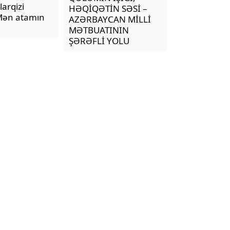
BÜTÜN DİNLƏRİN VƏ FƏLSƏ
arqizi
HƏQİQƏTİN SƏSİ –
MƏFHUMU SEVGİDİR
 Mən atamın
AZƏRBAYCAN MİLLİ
MƏTBUATININ
ŞƏRƏFLİ YOLU