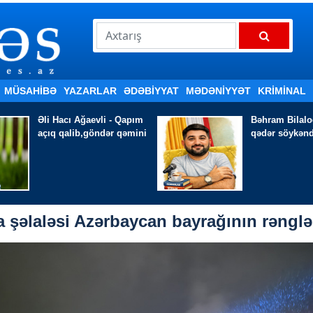
MÜSAHİBƏ
YAZARLAR
ƏDƏBIYYAT
MƏDƏNİYYƏT
KRİMİNAL
Bəhram Bilaloğlu - Əsa
MÜRACİƏT -
Ə
qədər söykəndiyim
Əzimli
a şəlaləsi Azərbaycan bayrağının rənglə