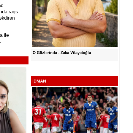
aq
ında rəqs
əkdirən
a ilə
.
ğlu
O Gözlərində - Zəka Vilayətoğlu
Səni Q
Vilayət
İDMAN