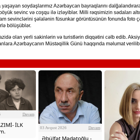
yaşayan soydaşlarımız Azərbaycan bayraqlarını dalğalandırar
öyük sevinc və coşqu ilə izləyiblər. Milli rəqsimizin sədaları alt
am sevinclərini şəlalənin füsunkar görüntüsünün fonunda foto ç
ərlə bölüşüblər.
zidə olan yerli sakinlərin və turistlərin diqqətini cəlb edib. Aksiy
nlara Azərbaycanın Müstəqillik Günü haqqında məlumat verilib
O Gözlərində - Zəka Vilayəto
6
Davam
ZIMİ- İLK
03 Avqust 2026
Davam
ım.
Əbülfət Mədətoğlu -