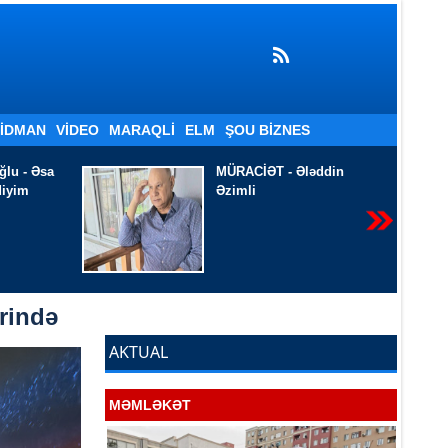
İDMAN
VIDEO
MARAQLI
ELM
ŞOU BIZNES
ləddin
Tökülür -
Ramiz
Qusarçaylı
rində
AKTUAL
MƏMLƏKƏT