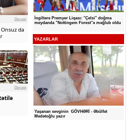
İngiltərə Premyer Liqası: "Çelsi" doğma
Davam
d edildi
"Neftçi
meydanda "Nottingem Forest"ə məğlub oldu
- Onsuz da
ir
YAZARLAR
Davam
ətilə
Yaşanan sevginin GÖVHƏRİ - Əbülfət
Mədətoğlu yazır