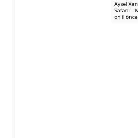
Aysel Xanl
Səfərli -
on il öncə