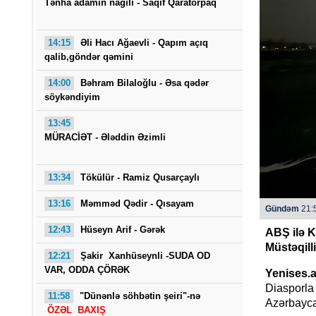
Tənha adamin nağılı -
Saqif Qaratorpaq
14:15
Əli Hacı Ağaevli -
Qapım açıq
qalib,göndər qəmini
14:00
Bəhram Bilaloğlu - Əsa qədər
söykəndiyim
13:45
Saba
MÜRACİƏT -
Ələddin Əzimli
13:34
Tökülür -
Ramiz Qusarçaylı
13:16
Məmməd Qədir - Qısayam
Gündəm
21:5
12:43
Hüseyn Arif - Gərək
ABŞ ilə K
Müstəqill
12:21
Şakir Xanhüseynli -SUDA OD
VAR, ODDA ÇÖRƏK
Yenises.
Diasporla 
11:58
"Dünənlə söhbətin şeiri"-nə
Azərbaycan
ÖZƏL BAXIŞ