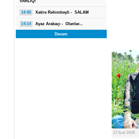
VARLIQ!
14:40
Xatirə Rəhimbəyli - SALAM
14:14
Ayaz Arabaçı -
Olanlar...
Davam
23 Iyul 2026