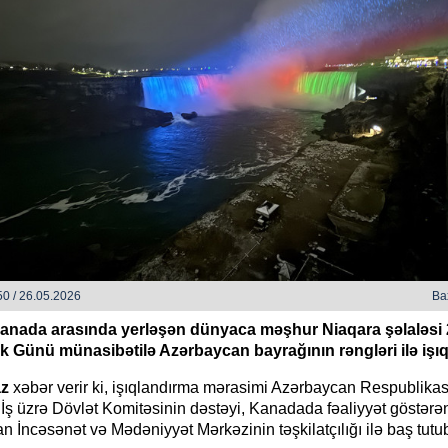
h bəzi yerlərdə yağış yağacaq
Xocalı, Ağdərə və Cəbrayılın b
kəndlərinə köç karvanı yola s
0 / 26.05.2026
Ba
anada arasında yerləşən dünyaca məşhur Niaqara şəlaləsi 
ik Günü münasibətilə Azərbaycan bayrağının rəngləri ilə işıql
az
xəbər verir ki, işıqlandırma mərasimi Azərbaycan Respublikas
İş üzrə Dövlət Komitəsinin dəstəyi, Kanadada fəaliyyət göstərə
 İncəsənət və Mədəniyyət Mərkəzinin təşkilatçılığı ilə baş tutu