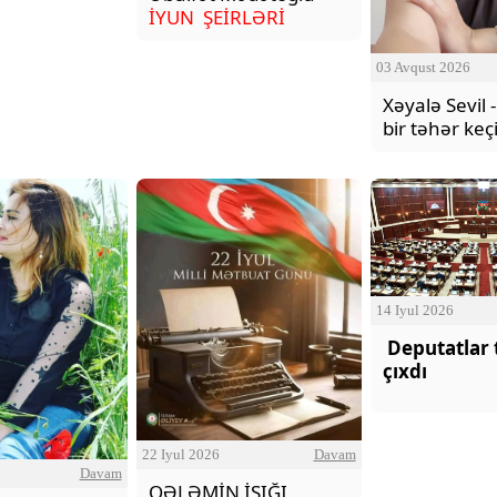
İYUN ŞEİRLƏRİ
03 Avqust 2026
"Neftçi" klubunun şikayəti rəd
Xəyalə Sevil 
bir təhər keç
14 Iyul 2026
Deputatlar t
çıxdı
22 Iyul 2026
Davam
Davam
QƏLƏMİN İŞIĞI,