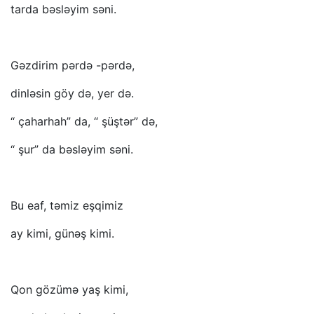
tarda bəsləyim səni.
Gəzdirim pərdə -pərdə,
dinləsin göy də, yer də.
“ çaharhah” da, “ şüştər” də,
“ şur” da bəsləyim səni.
Bu eaf, təmiz eşqimiz
ay kimi, günəş kimi.
Qon gözümə yaş kimi,