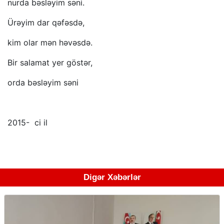
nurda bəsləyim səni.
Ürəyim dar qəfəsdə,
kim olar mən həvəsdə.
Bir salamat yer göstər,
orda bəsləyim səni
2015- ci il
Digər Xəbərlər