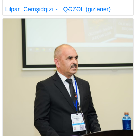
Lilpar Cəmşidqızı - QƏZƏL (gizlənər)