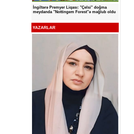
İngiltərə Premyer Liqası: "Çelsi" doğma
d edildi
"Neftçi
meydanda "Nottingem Forest"ə məğlub oldu
YAZARLAR
YƏT -