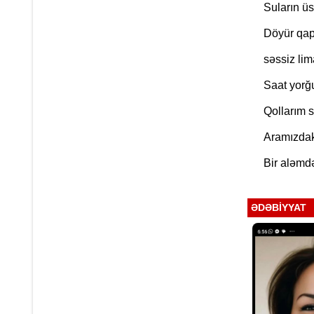
Suların üs
Döyür qap
səssiz lim
Saat yorğu
Qollarım s
Aramızdakı
Bir aləmd
ƏDƏBIYYAT