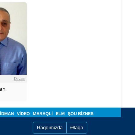
Davam
man
İDMAN
VIDEO
MARAQLI
ELM
ŞOU BIZNES
Haqqımızda
Əlaqə