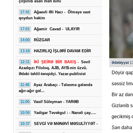
çırpınıb əsən meh kimi
17:41
Ağaevli Əli Hacı -
Ölməyə vaxt
qoydun həkim
17:01
Ağamir Cavad - ULAYIR
14:00
RÜZGAR
13:18
HAZIRLIQ İŞLƏRİ DAVAM EDİR
Saba
12:31
İKİ ŞEİRƏ BİR BAXIŞ -
Sevil
Ədəbiyyat
13
Azadqızı Filoloq. AJB, AYB-nin üzvü.
Döyür qap
Ədəbi təhlil-tənqidçi. Yazar-publisist
səssiz lim
11:48
Ayaz Arabaçı - Tələsmə gələndə
ağır-ağır gəl...
Bir az dən
11:00
Vasif Süleyman - YARƏB
Gizlənib s
10:50
Yadigar Təvəkgul : -
Nanəli çay.....
gecikmiş q
10:37
SEVGİ VƏ MƏNƏVİ MƏSULİYYƏT -
Sən daha