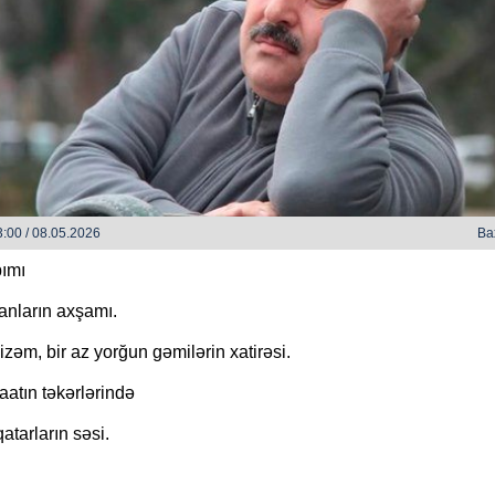
h bəzi yerlərdə yağış yağacaq
:00 / 08.05.2026
Ba
Xocalı, Ağdərə və Cəbrayılın b
kəndlərinə köç karvanı yola s
ımı
anların axşamı.
izəm, bir az yorğun gəmilərin xatirəsi.
aatın təkərlərində
atarların səsi.