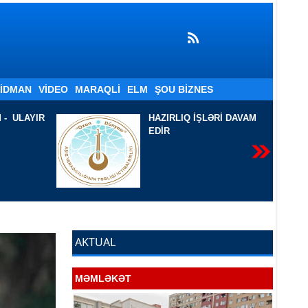
İDMAN
VIDEO
MARAQLI
ELM
ŞOU BIZNES
LƏRİ DAVAM
İKİ ŞEİRƏ BİR BAXIŞ
-
Sevil Azadqızı Filoloq.
AJB, AYB-nin üzvü. Ədəbi
təhlil-tənqidçi. Yazar-
publisist
AKTUAL
MƏMLƏKƏT