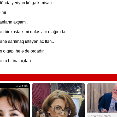
tündə yeriyən kölgə kimisən..
ımı
anların axşamı.
n bir xəstə kimi nəfəs alır otağımda.
ənə sarılmaq istəyən ac Ilan..
 o qapı hələ də ordadır.
ən o birinə açılan…
07 Avqust 2026