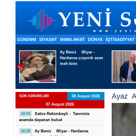
GÜNDƏM
SİYASƏT
MƏMLƏKƏT
DÜNYA
İQTISADIYYAT
 -
Ağaevli Əli Hacı -
Ölməyə
b əsən
vaxt qoydun həkim
Ayaz A
SON XƏBƏRLƏR
08 Avqust 2026
07 Avqust 2026
18:55
Xatirə Rəhimbəyli - Tanrımla
aramda dayanan bulud
18:28
Ay Bəniz Əliyar - Hardansa