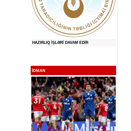
ƏRİ DAVAM EDİR
Sevən Ürəyim Mənim - Zəka Vilayətoğl
İDMAN