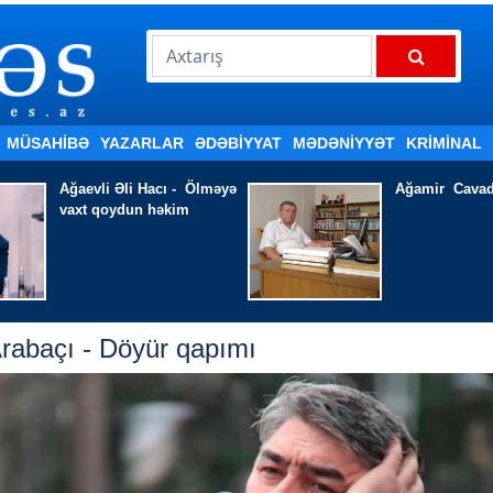
MÜSAHİBƏ
YAZARLAR
ƏDƏBIYYAT
MƏDƏNİYYƏT
KRİMİNAL
Ağamir Cavad - ULAYIR
HAZIRLIQ İŞ
EDİR
rabaçı - Döyür qapımı