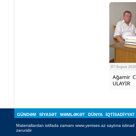
07 Avqust 202
Ağamir C
ULAYIR
GÜNDƏM
SİYASƏT
MƏMLƏKƏT
DÜNYA
İQTISADIYYAT
Materiallardan istifadə zamanı www.yenises.az saytına istinad 
zəruridir