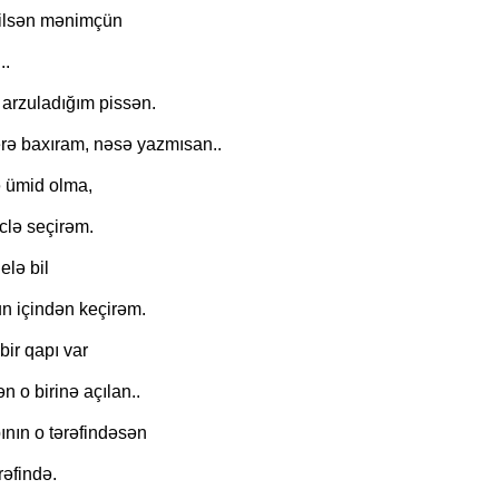
ilsən mənimçün
..
 arzuladığım pissən.
ə baxıram, nəsə yazmısan..
HAZIRLIQ İŞL
 ümid olma,
O Gözlərində - Zəka Vilayətoğlu
üclə seçirəm.
elə bil
n içindən keçirəm.
ir qapı var
n o birinə açılan..
ının o tərəfindəsən
əfində.