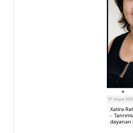
07 Avqust 202
Xatirə Rə
- Tanrım
dayanan 