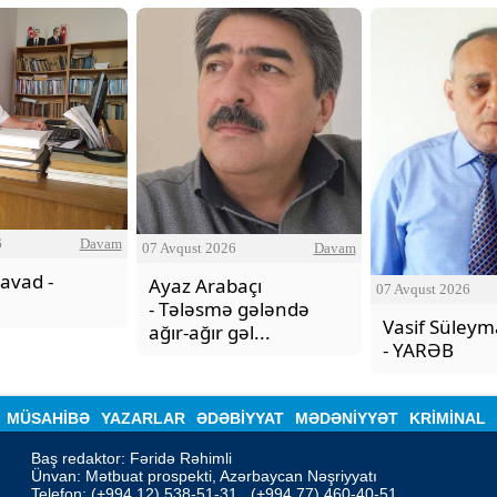
6
Davam
07 Avqust 2026
Davam
avad -
Ayaz Arabaçı
07 Avqust 2026
- Tələsmə gələndə
Vasif Süley
ağır-ağır gəl...
- YARƏB
MÜSAHİBƏ
YAZARLAR
ƏDƏBIYYAT
MƏDƏNİYYƏT
KRİMİNAL
Baş redaktor: Fəridə Rəhimli

Ünvan: Mətbuat prospekti, Azərbaycan Nəşriyyatı

Telefon: (+994 12) 538-51-31 , (+994 77) 460-40-51
