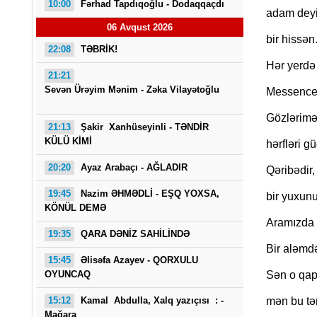
10:00
Fərhad Tapdıqoğlu - Dodaqqaçdı
adam dey
06 Avqust 2026
bir hissən.
22:08
TƏBRİK!
Hər yerdə
21:21
Sevən Ürəyim Mənim - Zəka Vilayətoğlu
Messencer
Gözlərimə
21:13
Şakir Xanhüseyinli - TƏNDİR
KÜLÜ KİMİ
hərfləri g
20:20
Ayaz Arabaçı - AĞLADIR
Qəribədir, 
19:45
Nazim ƏHMƏDLİ - EŞQ YOXSA,
bir yuxunu
KÖNÜL DEMƏ
Aramızda b
19:35
QARA DƏNİZ SAHİLİNDƏ
Bir aləmdə
15:45
Əlisəfa Azayev -
QORXULU
Sən o qap
OYUNCAQ
mən bu tər
15:12
Kamal Abdulla, Xalq yazıçısı : -
Mağara