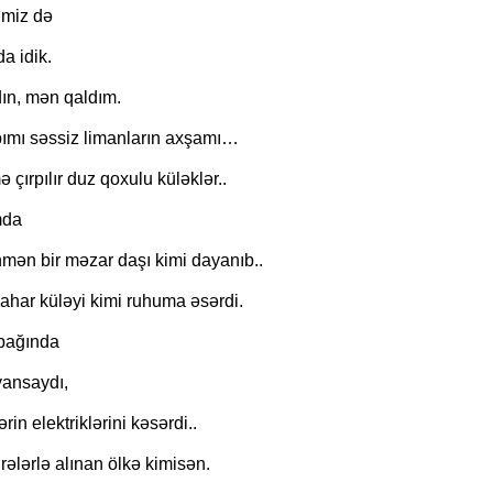
kimiz də
"Neftçi" klubunun şikayəti rəd
a idik.
ın, mən qaldım.
ımı səssiz limanların axşamı…
çırpılır duz qoxulu küləklər..
mda
mən bir məzar daşı kimi dayanıb..
ahar küləyi kimi ruhuma əsərdi.
bağında
 yansaydı,
rin elektriklərini kəsərdi..
irələrlə alınan ölkə kimisən.
SEVGİ VƏ MƏNƏVİ MƏSULİY