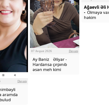
Ağaevli Əli 
-
Ölməyə va
həkim
07 Avqust 2026
Davam
Ay Bəniz Əliyar -
Hardansa çırpınıb
əsən meh kimi
6
Davam
himbəyli
la aramda
bulud