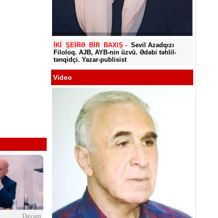
Yadigar
İKİ ŞEİRƏ BİR BAXIŞ -
Sevil Azadqızı
Filoloq. AJB, AYB-nin üzvü. Ədəbi təhlil-
tənqidçi. Yazar-publisist
Video
Davam