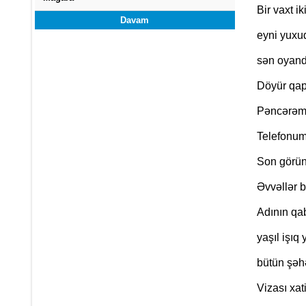
Bir vaxt i
Davam
eyni yuxud
sən oyand
Döyür qap
Pəncərəmə 
Telefonu
Son görün
Əvvəllər b
Adının qa
yaşıl işıq
bütün şəhə
Vizası xat