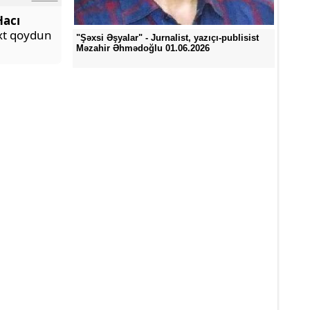
Hacı
xt qoydun
"Şəxsi Əşyalar" - Jurnalist, yazıçı-publisist
Məzahir Əhmədoğlu 01.06.2026