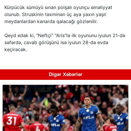
Kürpücük sümüyü sınan polşalı oyunçu əməliyyat
olunub. Struskinin təxminən üç aya yaxın yaşıl
meydanlardan kənarda qalacağı gözlənilir.
Qeyd edək ki, "Neftçi" "Aris"lə ilk oyununu iyulun 21-də
səfərdə, cavab görüşünü isə iyulun 28-də evdə
keçirəcək.
Digər Xəbərlər