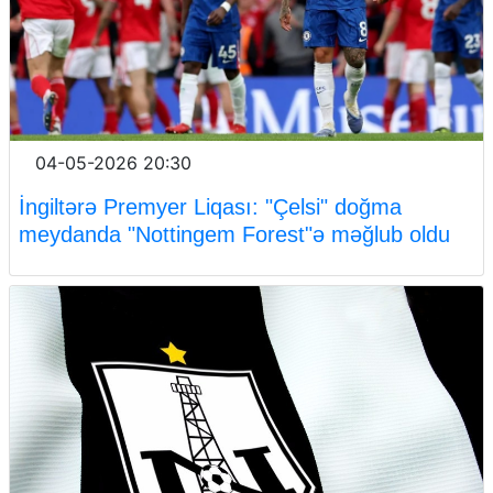
04-05-2026 20:30
İngiltərə Premyer Liqası: "Çelsi" doğma
meydanda "Nottingem Forest"ə məğlub oldu