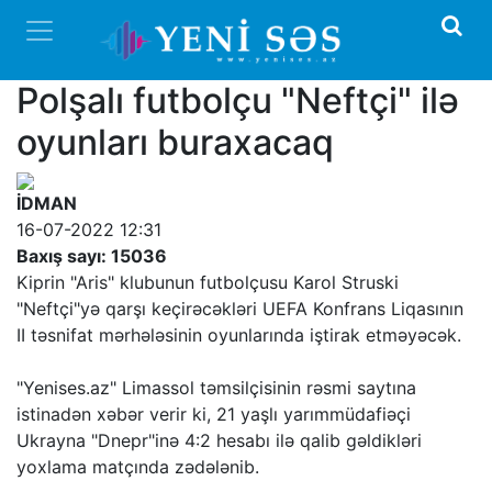
Polşalı futbolçu "Neftçi" ilə
oyunları buraxacaq
İDMAN
16-07-2022 12:31
Baxış sayı: 15036
Kiprin "Aris" klubunun futbolçusu Karol Struski
"Neftçi"yə qarşı keçirəcəkləri UEFA Konfrans Liqasının
II təsnifat mərhələsinin oyunlarında iştirak etməyəcək.
"Yenises.az" Limassol təmsilçisinin rəsmi saytına
istinadən xəbər verir ki, 21 yaşlı yarımmüdafiəçi
Ukrayna "Dnepr"inə 4:2 hesabı ilə qalib gəldikləri
yoxlama matçında zədələnib.